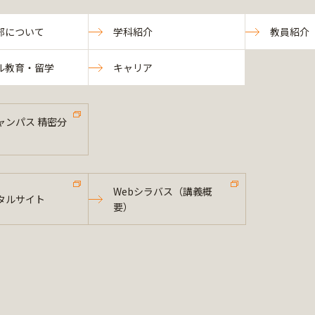
部について
学科紹介
教員紹介
ル教育・留学
キャリア
ャンパス 精密分
Webシラバス（講義概
タルサイト
要）