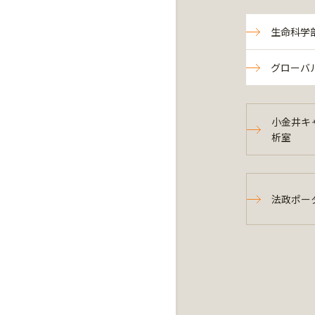
生命科学
グローバ
小金井キ
析室
法政ポー