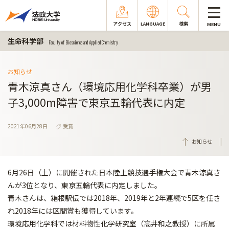
アクセス
LANGUAGE
検索
MENU
生命科学部
Faculty of Bioscience and Applied Chemistry
お知らせ
青木涼真さん（環境応用化学科卒業）が男
子3,000m障害で東京五輪代表に内定
2021年06月28日
受賞
お知らせ
6月26日（土）に開催された日本陸上競技選手権大会で青木涼真さ
んが3位となり、東京五輪代表に内定しました。
青木さんは、箱根駅伝では2018年、2019年と2年連続で5区を任さ
れ2018年には区間賞も獲得しています。
環境応用化学科では材料物性化学研究室（高井和之教授）に所属