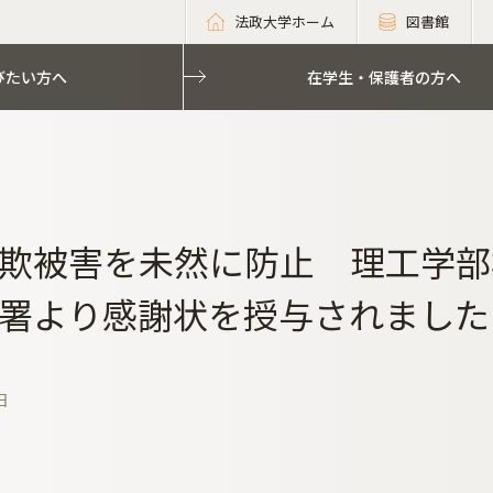
法政大学ホーム
図書館
びたい方へ
在学生・保護者の方へ
欺被害を未然に防止 理工学部
署より感謝状を授与されました
日