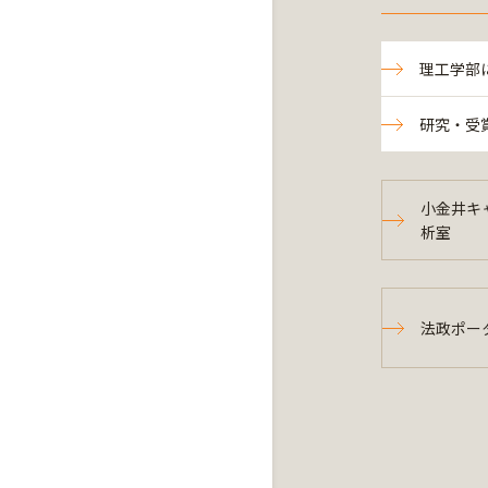
理工学部
研究・受
小金井キ
析室
法政ポー