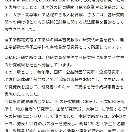
を実施することで、国内外の研究機関（民間企業や公企業の研究
所、大学・高専等）で活躍できる人材育成、さらには、各研究機
関への架け橋となるCHANCE創発に関する技法開発を目的として
設立されました。
理工学部電気電子工学科の岡本吉史教授が研究代表者を務め、理
工学部電気電子工学科の各教員が研究員として所属しています。
CHANCE研究所では、各研究員が主催する研究室に所属する学生
の研究成果を社会へ発信しています。
その一環として、毎年度、国研・公益財団研究所・企業研究所・
地方自治体研究部門などでご活躍の皆様をお招きし、学生による
研究発表を通じて、研究者へのキャリア支援を行う成果報告会を
実施いたしました。
今年度の成果報告会では、16 の研究機関（国研 1、公益財団研究
所 1、地方自治体研究所 1、企業研究所12、大学 1）に所属する 27
名の皆様にエントリーして頂きました。本研究所からは、6件のオ
ーラル発表と24件のポスターを発表し、総勢120 名（学生70名前
後、教職員18名）の参加者による活発な議論が行われ、盛況に終