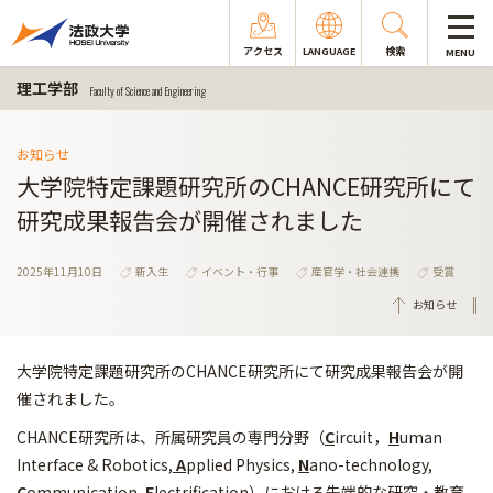
アクセス
LANGUAGE
検索
MENU
理工学部
Faculty of Science and Engineering
お知らせ
大学院特定課題研究所のCHANCE研究所にて
研究成果報告会が開催されました
2025年11月10日
新入生
イベント・行事
産官学・社会連携
受賞
お知らせ
大学院特定課題研究所のCHANCE研究所にて研究成果報告会が開
催されました。
CHANCE研究所は、所属研究員の専門分野（
C
ircuit，
H
uman
Interface & Robotics,
A
pplied Physics,
N
ano-technology,
C
ommunication,
E
lectrification）における先端的な研究・教育