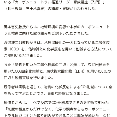
いる「カーボンニュートラル推進リーダー育成講座（入門）」
（担当教員：三田地真実）の講義・実験が行われました。
岡本吉史教授からは、地球環境の変容や本学のカーボンニュート
ラル推進に向けた取り組みをご説明いただきました。
渡邊雄二郎教授からは、地球温暖化の一因となっている二酸化炭
素（CO
）を、他物質との化学反応を用いて削減する方法について
2
ご説明いただきました。
また「鉱物を用いた二酸化炭素の回収」と題して、玄武岩粉末を
用いたCO
固定化実験と、層状複水酸化物（LDH）を用いたCO
の
2
2
回収と脱着実験を行いました。
履修者は実験を通して、物質の化学反応によるCO
削減について身
2
をもって学ぶことができ、貴重な経験となりました。
履修者からは、「化学反応でCO
を削減できるのを初めて知った」
2
「制度の観点からだけでなく、化学の観点からもカーボンニュー
トラル達成に向けた取り組みができることに興味が湧いた」など