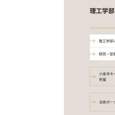
理工学部
理工学部
研究・受
小金井キ
析室
法政ポー