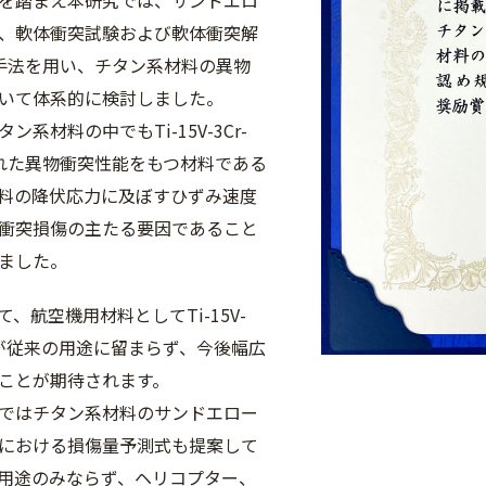
を踏まえ本研究では、サンドエロ
、軟体衝突試験および軟体衝突解
手法を用い、チタン系材料の異物
いて体系的に検討しました。
ン系材料の中でもTi-15V-3Cr-
が優れた異物衝突性能をもつ材料である
料の降伏応力に及ぼすひずみ速度
衝突損傷の主たる要因であること
ました。
、航空機用材料としてTi-15V-
-3Alが従来の用途に留まらず、今後幅広
ことが期待されます。
ではチタン系材料のサンドエロー
における損傷量予測式も提案して
用途のみならず、ヘリコプター、