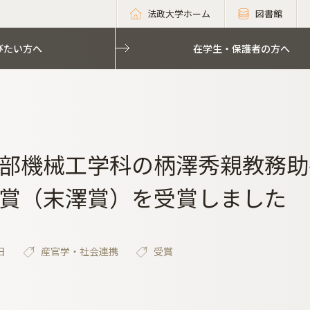
法政大学ホーム
図書館
びたい方へ
在学生・保護者の方へ
部機械工学科の柄澤秀親教務助
賞（末澤賞）を受賞しました
日
産官学・社会連携
受賞