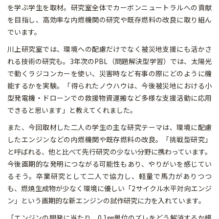
を学ぶ学生を取材。研究室全体でカーボンニュートラルへの貢献
を目指し、高効率な内燃機関の研究や既存燃料の改良に取り組ん
でいます。
川上研究室では、環境への配慮だけでなく被災地支援にも活かさ
れる技術の研究も。3年次のPBL（問題解決型学習）では、太陽光
で動くラジコンカーを使い、災害時など有事の際にどのように機
能するかを実験。「得られたノウハウは、今後被災地における小
型発電機・ドローンでの救援物資運搬など多様な支援活動に応用
できると思います」と教えてくれました。
また、今回取材した二人の学生の主な研究テーマは、環境に配慮
したエンジンなどの内燃機関や既存燃料の改良。「挑戦型研究」
と呼ばれる、他と比べて先行研究の少ない分野に携わっています。
今後画期的な発明につながる可能性もあり、やりがいを感じてい
るそう。卒業研究として二人で協力し、軽量で馬力がありつつ
も、燃焼生成物が少なく環境に優しい「2サイクル水平対向エンジ
ン」という画期的な新エンジンの試作研究に力を入れています。
「エンジンの開発に当たり、0.1㎜単位のズレをどう解消するか模