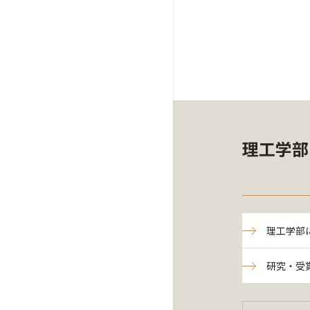
理工学部
理工学部
研究・受