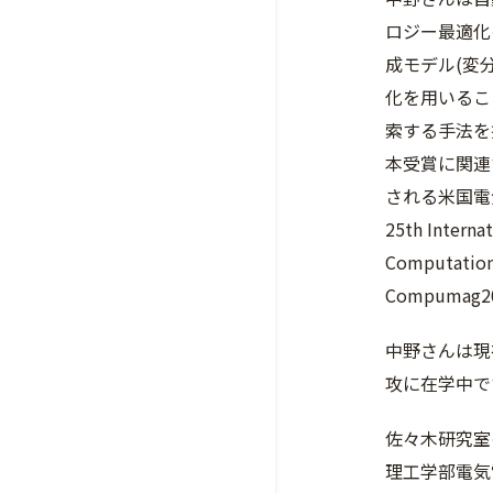
ロジー最適化
成モデル(変
化を用いるこ
索する手法を
本受賞に関連
される米国電気
25th Interna
Computation 
Compumag
中野さんは現
攻に在学中で
佐々木研究室
理工学部電気