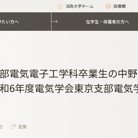
法政大学ホーム
図書館
びたい方へ
在学生・保護者の方へ
部電気電子工学科卒業生の中野
和6年度電気学会東京支部電気
日
受賞