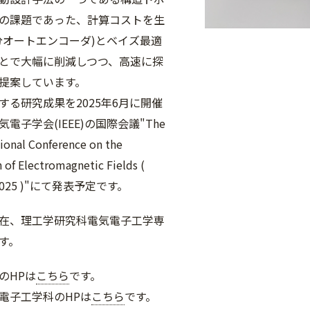
の課題であった、計算コストを生
分オートエンコーダ)とベイズ最適
とで大幅に削減しつつ、高速に探
提案しています。
する研究成果を2025年6月に開催
電子学会(IEEE)の国際会議"The
tional Conference on the
of Electromagnetic Fields (
2025 )"にて発表予定です。
在、理工学研究科電気電子工学専
す。
のHPは
こちら
です。
電子工学科のHPは
こちら
です。