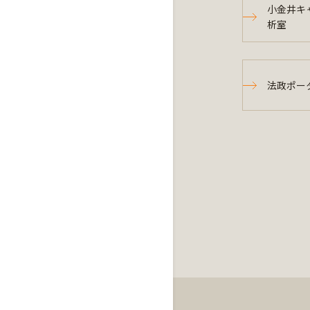
小金井キ
析室
法政ポー