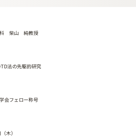
科 柴山 純教授
DTD法の先駆的研究
学会フェロー称号
9日（木）