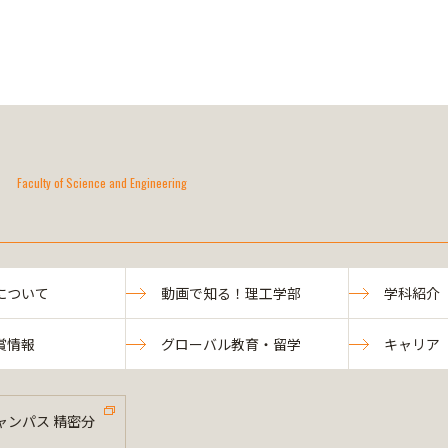
Faculty of Science and Engineering
について
動画で知る！理工学部
学科紹介
賞情報
グローバル教育・留学
キャリア
ャンパス 精密分