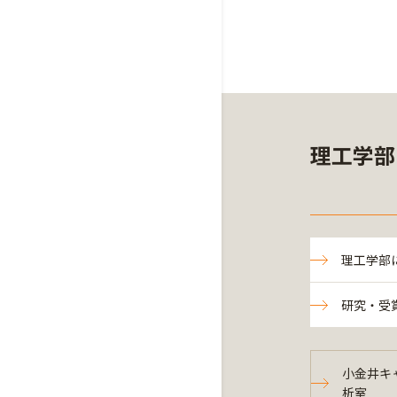
理工学部
理工学部
研究・受
小金井キ
析室