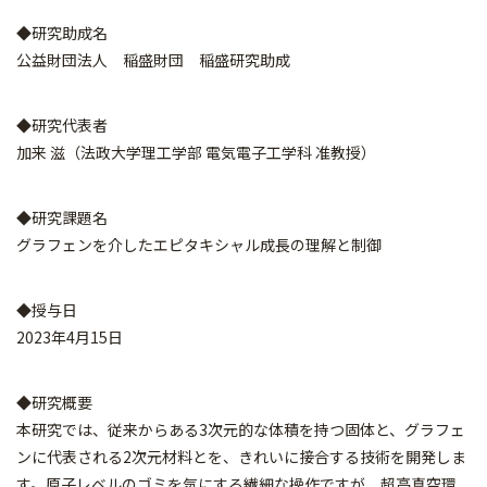
◆研究助成名
公益財団法人 稲盛財団 稲盛研究助成
◆研究代表者
加来 滋（法政大学理工学部 電気電子工学科 准教授）
◆研究課題名
グラフェンを介したエピタキシャル成長の理解と制御
◆授与日
2023年4月15日
◆研究概要
本研究では、従来からある3次元的な体積を持つ固体と、グラフェ
ンに代表される2次元材料とを、きれいに接合する技術を開発しま
す。原子レベルのゴミを気にする繊細な操作ですが、超高真空環