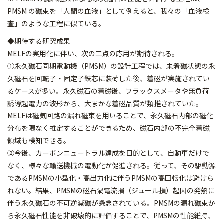
PMSM の磁束を「人間の血液」として例えると、我々の「血液検
査」のような工程に似ている。
◆期待する研究成果
MELFの実用化に伴い、次の二点の応用が期待される。
①永久磁石同期電動機（PMSM）の設計工程では、未着磁状態の永
久磁石を回転子・固定子鉄芯に装荷した後、着磁が実施されてい
るケースが多い。永久磁石の着磁後、フラックスメータや無負荷
誘導起電力の波形から、大まかな着磁品質が類推されていた。
MELFは磁気回路の漏れ磁束を用いることで、永久磁石内部の磁化
分布を隈なく推定することができるため、磁石内部の不完全着磁
領域も検知できる。
②今後、カーボンニュートラル達成を目的として、自動車だけで
なく、様々な輸送機械の電動化が促進される。従って、その駆動源
であるPMSMの小型化・高出力化に伴うPMSMの高回転化は避けら
れない。結果、PMSMの磁石渦電流損（ジュール損）起因の発熱に
伴う永久磁石の不可逆減磁が懸念されている。PMSMの漏れ磁束か
ら永久磁石性能を非破壊的に評価することで、PMSMの性能維持、