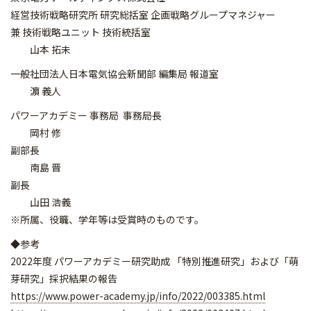
経営技術戦略研究所 研究総括室 企画戦略グループマネジャー
兼 技術戦略ユニット 技術統括室
山本 拓未
一般社団法人日本電気協会新聞部 編集局 報道室
濵 義人
パワーアカデミー 事務局 事務局長
岡村 修
副部長
南島 晋
副長
山田 浩義
※所属、役職、学年等は受賞時のものです。
◆参考
2022年度 パワーアカデミー研究助成 「特別推進研究」および「萌
芽研究」採択結果の報告
https://www.power-academy.jp/info/2022/003385.html