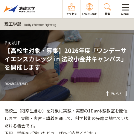
アクセス
LANGUAGE
検索
MENU
理工学部
Faculty of Science and Engineering
PickUP
【高校生対象・募集】2026年度「ワンデーサ
イエンスカレッジ in 法政小金井キャンパス」
を開催します
2026年05月28日
PickUP
高校生（既卒生含む）を対象に実験・実習の1Day体験教室を開催
します。実験・実習・講義を通して、科学技術の先端に触れていた
だける機会です。
下記、詳細をご覧いただき、ぜひご応募ください。