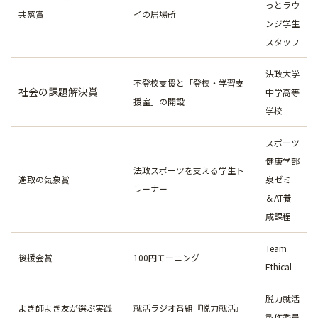
っとラウ
共感賞
イの居場所
ンジ学生
スタッフ
法政大学
不登校支援と「登校・学習支
社会の課題解決賞
中学高等
援室」の開設
学校
スポーツ
健康学部
法政スポーツを支える学生ト
進取の気象賞
泉ゼミ
レーナー
＆AT養
成課程
Team
後援会賞
100円モーニング
Ethical
脱力就活
よき師よき友が選ぶ実践
就活ラジオ番組『脱力就活』
製作委員