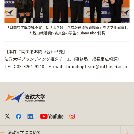
「自由な学風の継承賞」と「よき師よき友が選ぶ実践知賞」をダブル受賞し
た脱力就活製作委員会の学生とDiana Khor総長
【本件に関するお問い合わせ先】
法政大学ブランディング推進チーム（事務局：総長室広報課）
TEL：03-3264-9240 E-mail：brandingteam@ml.hosei.ac.jp
法政大学について