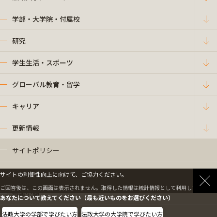
学部・大学院・付属校
研究
学生生活・スポーツ
グローバル教育・留学
キャリア
更新情報
サイトポリシー
プライバシーポリシー
サイトの利便性向上に向けて、ご協力ください。
ご回答後は、この画面は表示されません。取得した情報は統計情報として利用します。
情報公開
あなたについて教えてください（最も近いものをお選びください）
法政大学の学部で学びたい方
法政大学の大学院で学びたい方
採用情報