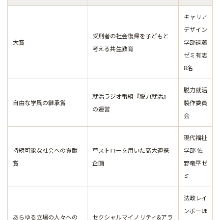
キャリア
デザイン
受刑者の社会復帰を子どもと
大賞
学部遠藤
考える共生教育
ゼミ有志
8名
脱力就活
就活ラジオ番組『脱力就活』
自由な学風の継承賞
製作委員
の運営
会
現代福祉
持続可能な社会への貢献
草ストローを用いた高大連携
学部 佐
賞
企画
野竜平ゼ
ミ
法政レイ
ンボーほ
あらゆる立場の人々への
セクシャルマイノリティ&アラ