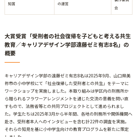
知賞
の運営
会
大賞受賞「受刑者の社会復帰を子どもと考える共生
教育／キャリアデザイン学部遠藤ゼミ有志8名」の
概要
キャリアデザイン学部の遠藤ゼミ有志8名は2025年9月、山口県美
祢市の小中学校にて「社会復帰した受刑者との共生」をテーマに
ワークショップを実施しました。本取り組みは学区内の刑務所か
ら贈られるフラワーアレンジメントを通じた交流の意義を問い直
すもので、法務省等との共同プロジェクトとして進められまし
た。学生たちは2025年3月から半年間、各地の刑務所や関係機関へ
赴き、受刑者本人へのインタビューを含む計22件の調査を実施。
それらの知見を基に小中学生向けの教育プログラムを新たに策定
しました。