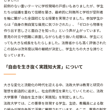
前例のない重いテーマに学校現場の戸惑いもありましたが、学生
たちは協議を重ねて信頼を築き、最終的に刑務所と学校が受刑者
を軸に繋がった全国初となる授業を実現させました。参加学生か
らは「自身の無自覚な偏見に気づかされた」、「ゼロから物事を
作り出す苦しさと面白さを知った」という声が上がっています。
意見の対立や困難に直面しながらも走り抜いた経験は、学生にと
っても大きな成長をもたらしました。法務省からも高く評価された
この試みは次年度以降の継続が決定し、学生たちの大きな誇りと
なっています。
「自由を生き抜く実践知大賞」について
大きな変化と流動化の時代を迎える中、法政大学は教育と研究の
理想を創造的に追求し、社会的責任を果たしていくために、法政
大学憲章「自由を生き抜く実践知」を制定しました。
法政大学では、この憲章を体現する学生、生徒、教職員による取
り組みが学内各所で活発に展開されています。そこで、憲章の制定