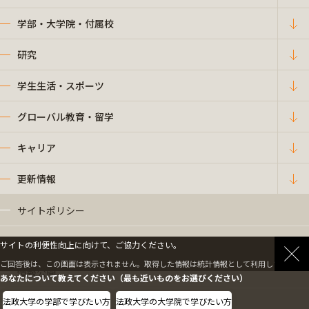
学部・大学院・付属校
研究
学生生活・スポーツ
グローバル教育・留学
キャリア
更新情報
サイトポリシー
プライバシーポリシー
サイトの利便性向上に向けて、ご協力ください。
ご回答後は、この画面は表示されません。取得した情報は統計情報として利用します。
情報公開
あなたについて教えてください（最も近いものをお選びください）
法政大学の学部で学びたい方
法政大学の大学院で学びたい方
採用情報