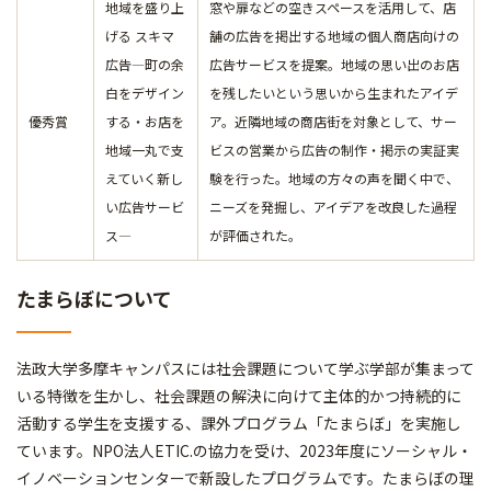
地域を盛り上
窓や扉などの空きスペースを活用して、店
げる スキマ
舗の広告を掲出する地域の個人商店向けの
広告―町の余
広告サービスを提案。地域の思い出のお店
白をデザイン
を残したいという思いから生まれたアイデ
優秀賞
する・お店を
ア。近隣地域の商店街を対象として、サー
地域一丸で支
ビスの営業から広告の制作・掲示の実証実
えていく新し
験を行った。地域の方々の声を聞く中で、
い広告サービ
ニーズを発掘し、アイデアを改良した過程
ス―
が評価された。
たまらぼについて
法政大学多摩キャンパスには社会課題について学ぶ学部が集まって
いる特徴を生かし、社会課題の解決に向けて主体的かつ持続的に
活動する学生を支援する、課外プログラム「たまらぼ」を実施し
ています。NPO法人ETIC.の協力を受け、2023年度にソーシャル・
イノベーションセンターで新設したプログラムです。たまらぼの理