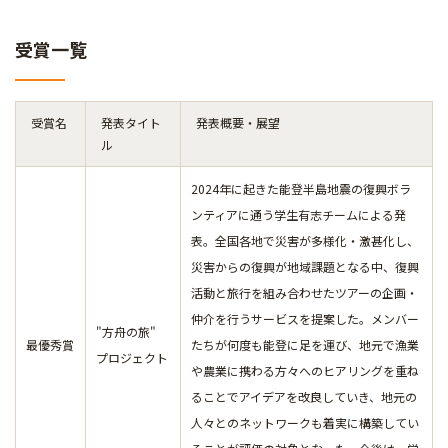
受賞一覧
受賞名
発表タイト
発表概要・展望
ル
2024年に起きた能登半島地震の復興ボラ
ンティアに通う学生有志チームによる発
表。全国各地で災害が多様化・激甚化し、
災害からの復興が地域課題となる中、復興
活動と旅行を組み合わせたツアーの企画・
仲介を行うサービスを提案した。メンバー
"方舟の旅"
最優秀賞
たちが何度も能登に足を運び、地元で漁業
プロジェクト
や農業に携わる方々へのヒアリングを重ね
ることでアイデアを改良していき、地元の
人々とのネットワークも着実に構築してい