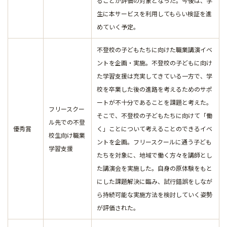
ることが評価の対象となった。今後は、学
生に本サービスを利用してもらい検証を進
めていく予定。
不登校の子どもたちに向けた職業講演イベ
ントを企画・実施。不登校の子どもに向け
た学習支援は充実してきている一方で、学
校を卒業した後の進路を考えるためのサポ
ートが不十分であることを課題と考えた。
フリースクー
そこで、不登校の子どもたちに向けて「働
ル先での不登
優秀賞
く」ことについて考えることのできるイベ
校生向け職業
ントを企画。フリースクールに通う子ども
学習支援
たちを対象に、地域で働く方々を講師とし
た講演会を実施した。自身の原体験をもと
にした課題解決に臨み、試行錯誤をしなが
ら持続可能な実施方法を検討していく姿勢
が評価された。