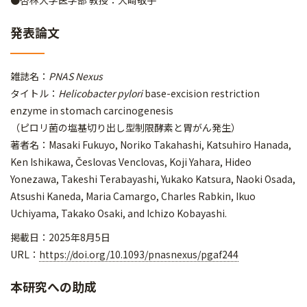
●杏林大学医学部 教授：大﨑敬子
発表論文
雑誌名：
PNAS Nexus
タイトル：
Helicobacter pylori
base-excision restriction
enzyme in stomach carcinogenesis
（ピロリ菌の塩基切り出し型制限酵素と胃がん発生）
著者名：Masaki Fukuyo, Noriko Takahashi, Katsuhiro Hanada,
Ken Ishikawa, Česlovas Venclovas, Koji Yahara, Hideo
Yonezawa, Takeshi Terabayashi, Yukako Katsura, Naoki Osada,
Atsushi Kaneda, Maria Camargo, Charles Rabkin, Ikuo
Uchiyama, Takako Osaki, and Ichizo Kobayashi.
掲載日：2025年8月5日
URL：
https://doi.org/10.1093/pnasnexus/pgaf244
本研究への助成