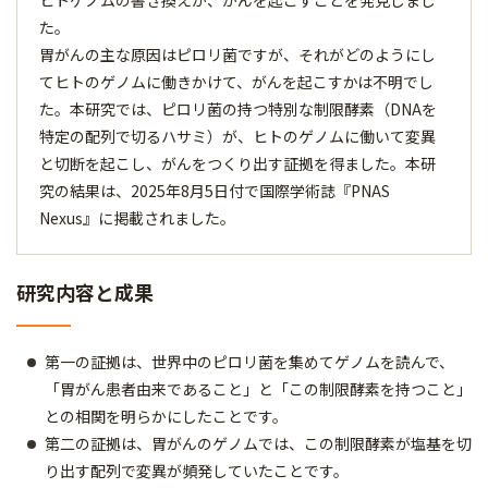
ヒトゲノムの書き換えが、がんを起こすことを発見しまし
た。
胃がんの主な原因はピロリ菌ですが、それがどのようにし
てヒトのゲノムに働きかけて、がんを起こすかは不明でし
た。本研究では、ピロリ菌の持つ特別な制限酵素（DNAを
特定の配列で切るハサミ）が、ヒトのゲノムに働いて変異
と切断を起こし、がんをつくり出す証拠を得ました。本研
究の結果は、2025年8月5日付で国際学術誌『PNAS
Nexus』に掲載されました。
研究内容と成果
第一の証拠は、世界中のピロリ菌を集めてゲノムを読んで、
「胃がん患者由来であること」と「この制限酵素を持つこと」
との相関を明らかにしたことです。
第二の証拠は、胃がんのゲノムでは、この制限酵素が塩基を切
り出す配列で変異が頻発していたことです。