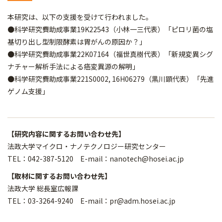
本研究は、以下の支援を受けて行われました。
●科学研究費助成事業19K22543（小林一三代表）「ピロリ菌の塩
基切り出し型制限酵素は胃がんの原因か？」
●科学研究費助成事業22K07164（福世真樹代表）「新規変異シグ
ナチャー解析手法による癌変異源の解明」
●科学研究費助成事業221S0002, 16H06279（黒川顕代表）「先進
ゲノム支援」
【研究内容に関するお問い合わせ先】
法政大学マイクロ・ナノテクノロジー研究センター
TEL：042-387-5120 E-mail：nanotech@hosei.ac.jp
【取材に関するお問い合わせ先】
法政大学 総長室広報課
TEL：03-3264-9240 E-mail：pr@adm.hosei.ac.jp