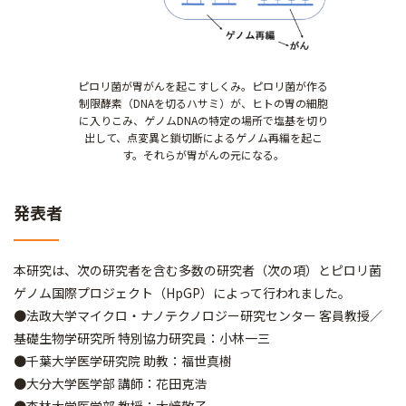
ピロリ菌が胃がんを起こすしくみ。ピロリ菌が作る
制限酵素（DNAを切るハサミ）が、ヒトの胃の細胞
に入りこみ、ゲノムDNAの特定の場所で塩基を切り
出して、点変異と鎖切断によるゲノム再編を起こ
す。それらが胃がんの元になる。
発表者
本研究は、次の研究者を含む多数の研究者（次の項）とピロリ菌
ゲノム国際プロジェクト（HpGP）によって行われました。
●法政大学マイクロ・ナノテクノロジー研究センター 客員教授／
基礎生物学研究所 特別協力研究員：小林一三
●千葉大学医学研究院 助教：福世真樹
●大分大学医学部 講師：花田克浩