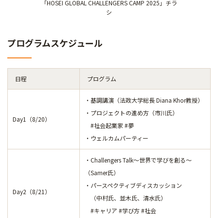
「HOSEI GLOBAL CHALLENGERS CAMP 2025」チラ
シ
プログラムスケジュール
日程
プログラム
・基調講演（法政大学総長 Diana Khor教授）
・プロジェクトの進め方（市川氏）
Day1（8/20）
#社会起業家 #夢
・ウェルカムパーティー
・Challengers Talk～世界で学びを創る～
（Samer氏）
・パースペクティブディスカッション
Day2（8/21）
（中村氏、並木氏、清水氏）
#キャリア #学び方 #社会