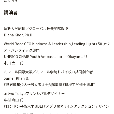
だけます。
講演者
法政大学総長／グローバル教養学部教授
Diana Khor, Ph.D
World Road CEO Kindness & Leadership,Leading Lights 50 アジ
ア・パシフィック部門
UNESCO CHAIR Youth Ambassador ／ Okayama U
市川 太一 氏
ミワール国際大学／ミワール学院ドバイ校の共同創立者
Samer Khan 氏
#世界最年少大学設立者 #社会起業家 #機械工学修士 #MIT
ustwo Tokyoプリンシパルデザイナー
中村 麻由 氏
#ロンドン芸術大学 #DEI #アプリ開発 #インタラクションデザイン