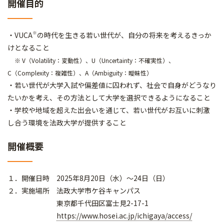
開催目的
※
・VUCA
の時代を生きる若い世代が、自分の将来を考えるきっか
けとなること
※ V（Volatility：変動性）、U（Uncertainty：不確実性）、
C（Complexity：複雑性）、A（Ambiguity：曖昧性）
・若い世代が大学入試や偏差値に囚われず、社会で自身がどうなり
たいかを考え、その方法として大学を選択できるようになること
・学校や地域を超えた出会いを通じて、若い世代がお互いに刺激
し合う環境を法政大学が提供すること
開催概要
１．開催日時 2025年8月20日（水）～24日（日）
２．実施場所 法政大学市ケ谷キャンパス
東京都千代田区富士見2-17-1
https://www.hosei.ac.jp/ichigaya/access/