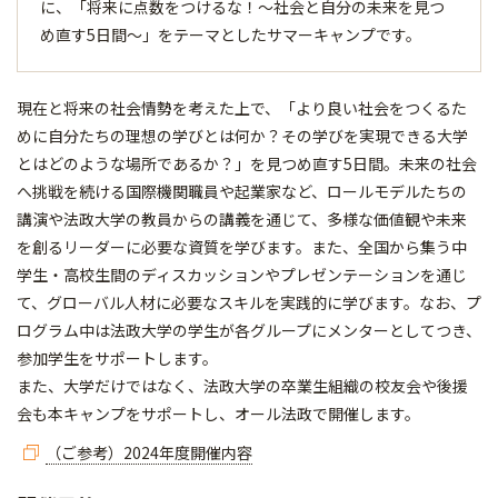
に、「将来に点数をつけるな！～社会と自分の未来を見つ
め直す5日間～」をテーマとしたサマーキャンプです。
現在と将来の社会情勢を考えた上で、「より良い社会をつくるた
めに自分たちの理想の学びとは何か？その学びを実現できる大学
とはどのような場所であるか？」を見つめ直す5日間。未来の社会
へ挑戦を続ける国際機関職員や起業家など、ロールモデルたちの
講演や法政大学の教員からの講義を通じて、多様な価値観や未来
を創るリーダーに必要な資質を学びます。また、全国から集う中
学生・高校生間のディスカッションやプレゼンテーションを通じ
て、グローバル人材に必要なスキルを実践的に学びます。なお、プ
ログラム中は法政大学の学生が各グループにメンターとしてつき、
参加学生をサポートします。
また、大学だけではなく、法政大学の卒業生組織の校友会や後援
会も本キャンプをサポートし、オール法政で開催します。
（ご参考）2024年度開催内容