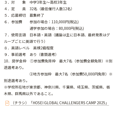
３．対 象 中学3年生～高校3年生
４．定 員 32名（最低催行人数12名）
５．応募締切 募集終了
６．参加費 参加の場合：110,000円(税込)
通学参加の場合：80,000円(税込)
７．使用言語 日本語・英語（議論は主に日本語、最終発表はグ
ループごとに英語で行う）
８．英語レベル 英検2級程度
９．事前選考 あり（書類選考）
10．奨学金枠 ①参加費免除枠 最大7名（参加費全額免除）※別
途選考あり。
②地方参加枠 最大7名（参加費50,000円免除）※
別途選考あり。
※学校所在地が東京都、神奈川県、千葉県、埼玉県、茨城県、栃
木県、群馬県以外であること。
（チラシ）「HOSEI GLOBAL CHALLENGERS CAMP 2025」