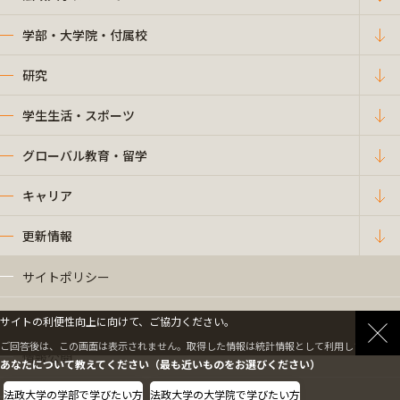
学部・大学院・付属校
研究
学生生活・スポーツ
グローバル教育・留学
キャリア
更新情報
サイトポリシー
プライバシーポリシー
サイトの利便性向上に向けて、ご協力ください。
ご回答後は、この画面は表示されません。取得した情報は統計情報として利用します。
情報公開
あなたについて教えてください（最も近いものをお選びください）
法政大学の学部で学びたい方
法政大学の大学院で学びたい方
採用情報