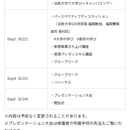
・法政大学での学び＋キャンパスツアー
・パースペクティブディスカッション
（法政大学GIS学部長 福岡教授、福岡雙葉
高校 長村氏）
Day3（8/22）
#大学の学び #高校の学び
・新規事業立ち上げ講座
・英語プレゼンスキル講座
・グループワーク
・グループワーク
Day4（8/23）
・リハーサル
・プレゼンテーション大会
Day5（8/24）
・閉会式
※内容は予告なく変更されることがあります。
※プレゼンテーション大会は保護者や所属学校の先生もご覧いた