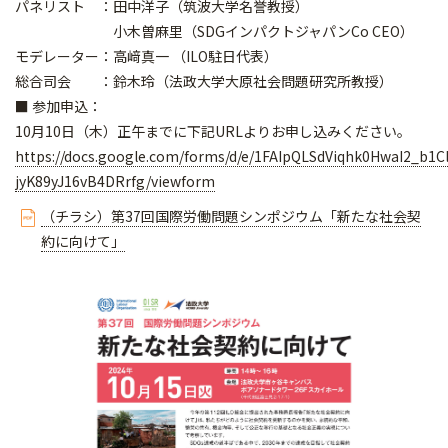
パネリスト ：田中洋子（筑波大学名誉教授）
小木曽麻里（SDGインパクトジャパンCo CEO）
モデレーター：高﨑真一 （ILO駐日代表）
総合司会 ：鈴木玲（法政大学大原社会問題研究所教授）
■ 参加申込：
10月10日（木）正午までに下記URLよりお申し込みください。
https://docs.google.com/forms/d/e/1FAIpQLSdViqhk0HwaI2_b1
jyK89yJ16vB4DRrfg/viewform
（チラシ）第37回国際労働問題シンポジウム「新たな社会契
約に向けて」