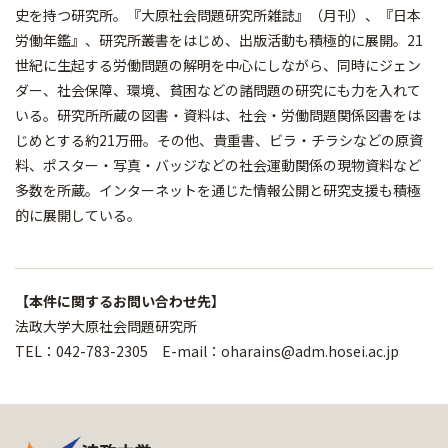
史を持つ研究所。『大原社会問題研究所雑誌』（月刊）、『日本
労働年鑑』、研究所叢書をはじめ、出版活動も積極的に展開。21
世紀に生起する労働問題の解明を中心にしながら、同時にジェン
ダー、社会保障、環境、貧困などの諸問題の研究にも力を入れて
いる。研究所所蔵の図書・資料は、社会・労働問題関係図書をは
じめとする約21万冊。その他、貴重書、ビラ・チラシなどの原資
料、ポスター・写真・バッジなどの社会運動関係の現物資料など
多数を所蔵。インターネットを通じた情報公開と研究支援も積極
的に展開している。
【本件に関するお問い合わせ先】
法政大学大原社会問題研究所
TEL：042-783-2305 E-mail：oharains@adm.hosei.ac.jp