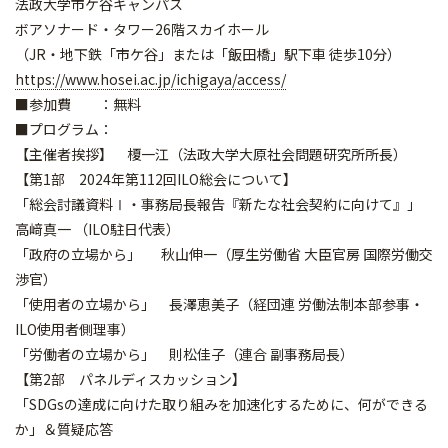
法政大学市ケ谷キャンパス
ボアソナード・タワー26階スカイホール
（JR・地下鉄「市ケ谷」または「飯田橋」駅下車 徒歩10分）
https://www.hosei.ac.jp/ichigaya/access/
■参加費 ：無料
■プログラム：
【主催者挨拶】 榎一江（法政大学大原社会問題研究所所長）
【第1部 2024年第112回ILO総会について】
「総会討議資料Ⅰ・事務局長報告『新たな社会契約に向けて』」
高﨑真一 （ILO駐日代表）
「政府の立場から」 秋山伸一（厚生労働省 大臣官房 国際労働交
渉官）
「使用者の立場から」 長澤恵美子（経団連 労働法制本部参事・
ILO使用者側理事）
「労働者の立場から」 則松佳子（連合 副事務局長）
【第2部 パネルディスカッション】
「SDGsの達成に向けた取り組みを加速化するために、何ができる
か」＆質疑応答