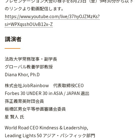
プレゼンテーション大会の様子を8月23日（金）9時30分から以下
のリンクより動画配信します。
https://www.youtube.com/live/37hyOJZMzKs?
si=WPXqsshOUvB12x-Z
講演者
法政大学常務理事・副学長
グローバル教養学部教授
Diana Khor, Ph.D
株式会社JobRainbow 代表取締役CEO
Forbes 30 UNDER 30 in ASIA / JAPAN 選出
孫正義育英財団会員
板橋区男女平等参画審議会委員
星 賢人 氏
World Road CEO Kindness & Leadership,
Leading Lights 50 アジア・パシフィック部門