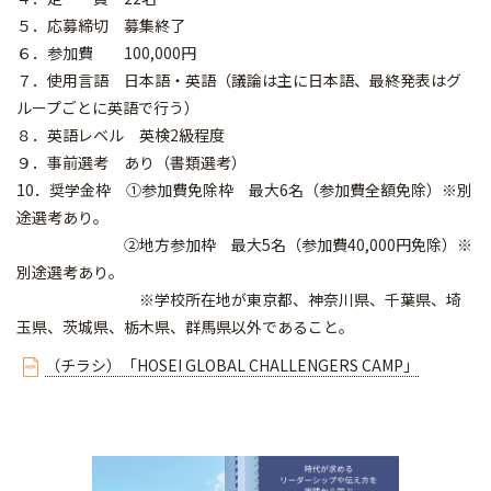
５．応募締切 募集終了
６．参加費 100,000円
７．使用言語 日本語・英語（議論は主に日本語、最終発表はグ
ループごとに英語で行う）
８．英語レベル 英検2級程度
９．事前選考 あり（書類選考）
10．奨学金枠 ①参加費免除枠 最大6名（参加費全額免除）※別
途選考あり。
②地方参加枠 最大5名（参加費40,000円免除）※
別途選考あり。
※学校所在地が東京都、神奈川県、千葉県、埼
玉県、茨城県、栃木県、群馬県以外であること。
（チラシ）「HOSEI GLOBAL CHALLENGERS CAMP」