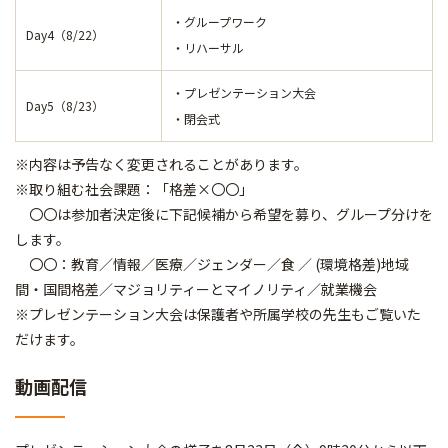
・グループワーク
Day4（8/22）
・リハーサル
・プレゼンテーション大会
Day5（8/23）
・閉会式
※内容は予告なく変更されることがあります。
※取り組む社会課題：「格差×〇〇」
〇〇は参加者決定後に下記候補から希望を募り、グループ分けを
します。
〇〇：教育／情報／医療／ジェンダー／食 ／ (環境格差)地域
間・国間格差／マジョリティーとマイノリティ／就業機会
※プレゼンテーション大会は保護者や所属学校の先生もご覧いた
だけます。
動画配信