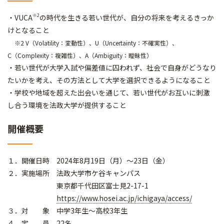
※2
・VUCA
の時代を生きる若い世代が、自分の将来を考えるきっか
けとなること
※2 V（Volatility：変動性）、U（Uncertainty：不確実性）、
C（Complexity：複雑性）、A（Ambiguity：曖昧性）
・若い世代が大学入試や偏差値に囚われず、社会で自身がどうなり
たいかを考え、その方法として大学を選択できるようになること
・学校や地域を超えた出会いを通じて、若い世代がお互いに刺激
し合う環境を法政大学が提供すること
開催概要
１．開催日時 2024年8月19日（月）～23日（金）
２．実施場所 法政大学市ケ谷キャンパス
東京都千代田区富士見2-17-1
https://www.hosei.ac.jp/ichigaya/access/
３．対 象 中学3年生～高校3年生
４．定 員 22名