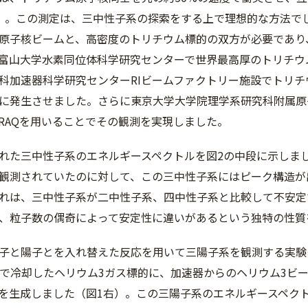
）。この測定は、三中性子系の探索をする上で理想的な方法で
原子核ビームと、高密度のトリチウム標的の双方が必要であり
富山大学水素同位体科学研究センターで世界最高厚のトリチウ
科加速器科学研究センターRIビームファクトリー施設でトリ
に発生させました。さらに東京大学大学院理学系研究科附属原
ARAQを用いることでその観測を実現しました。
れた三中性子系のエネルギースペクトルを図2の中段に示しま
観測されていたのに対して、この三中性子系にはピーク構造が
れは、三中性子系が二中性子系、四中性子系と比較して不安定
、粒子数の偶奇によって安定性に違いがあるという独特の性質
子と陽子とを入れ替えた反応を用いて三陽子系を観測する実験
℃まで冷却したヘリウム3ガス標的に、加速器からのヘリウム3ビ
を生成しました（図1右）。この三陽子系のエネルギースペク