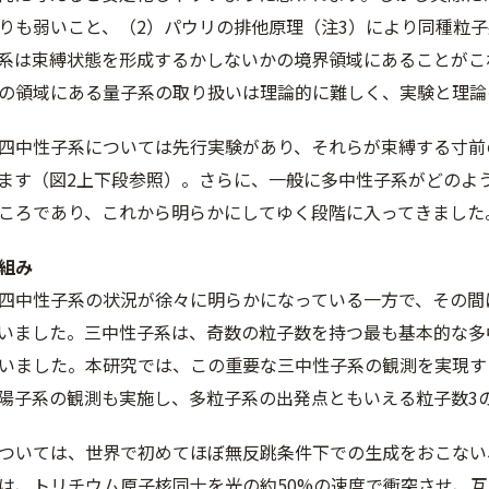
りも弱いこと、（2）パウリの排他原理（注3）により同種粒
系は束縛状態を形成するかしないかの境界領域にあることがこ
の領域にある量子系の取り扱いは理論的に難しく、実験と理論
四中性子系については先行実験があり、それらが束縛する寸前
ます（図2上下段参照）。さらに、一般に多中性子系がどのよ
ころであり、これから明らかにしてゆく段階に入ってきました
組み
四中性子系の状況が徐々に明らかになっている一方で、その間
いました。三中性子系は、奇数の粒子数を持つ最も基本的な多
いました。本研究では、この重要な三中性子系の観測を実現す
陽子系の観測も実施し、多粒子系の出発点ともいえる粒子数3
ついては、世界で初めてほぼ無反跳条件下での生成をおこない
は、トリチウム原子核同士を光の約50%の速度で衝突させ、