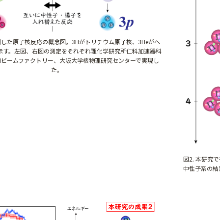
観測した原子核反応の概念図。3Hがトリチウム原子核、3Heがヘ
示す。左図、右図の測定をそれぞれ理化学研究所仁科加速器科
Iビームファクトリー、大阪大学核物理研究センターで実現し
た。
図2. 本研
中性子系の結