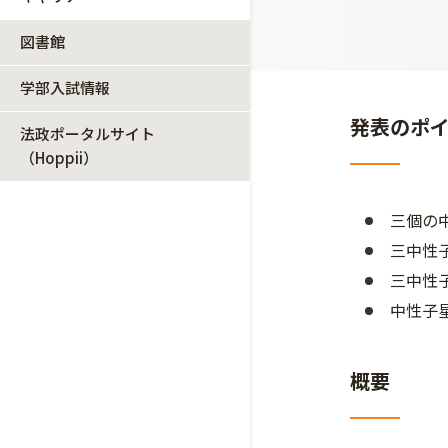
図書館
学部入試情報
発表のポ
法政ポータルサイト
（Hoppii）
三個の
三中性
三中性
中性子
概要