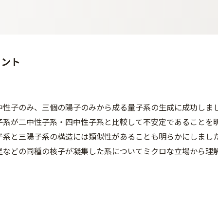
イント
中性子のみ、三個の陽子のみから成る量子系の生成に成功しま
子系が二中性子系・四中性子系と比較して不安定であることを
子系と三陽子系の構造には類似性があることも明らかにしまし
星などの同種の核子が凝集した系についてミクロな立場から理