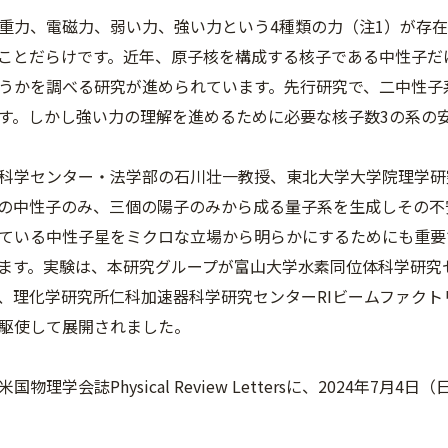
重力、電磁力、弱い力、強い力という4種類の力（注1）が存
ことだらけです。近年、原子核を構成する核子である中性子だ
うかを調べる研究が進められています。先行研究で、二中性子
す。しかし強い力の理解を進めるために必要な核子数3の系の
科学センター・法学部の石川壮一教授、東北大学大学院理学研
の中性子のみ、三個の陽子のみから成る量子系を生成しその不
ている中性子星をミクロな立場から明らかにするためにも重要
ます。実験は、本研究グループが富山大学水素同位体科学研究
、理化学研究所仁科加速器科学研究センターRIビームファクト
駆使して展開されました。
国物理学会誌Physical Review Lettersに、2024年