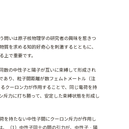
う問いは原子核物理学の研究者の興味を惹きつ
物質を求める知的好奇心を刺激するとともに、
る上で重要です。
同数の中性子と陽子が互いに束縛して形成され
であり、粒子間距離が数フェムトメートル（注
あるクーロン力が作用することで、同じ電荷を持
ン斥力に打ち勝って、安定した束縛状態を形成し
荷を持たない中性子間にクーロン斥力が作用し
は、（1）中性子同士の間の引力が、中性子‐陽