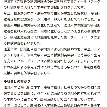
解決すべき社会の諸課題解決の糸口を模索するフィールドワーク
の形態を取り入れた全学共通学部横断プログラムです。
今回、横浜創英中学・高等学校の生徒が参加した授業は、帰宅困
難者支援施設運営ゲーム（略称：KUG）を通して行いました。首
都圏大規模自然災害が発生した想定で、法政大学の施設で帰宅困
難者を受け入れる際に、実際に生じることが予測される事態を学
び、帰宅困難者受け入れ施設を見学した後、グループワークによ
る体験学習を行いました。
運営には、授業担当者と学内外による招聘講師の他、学生アシス
タントも加え、法政大学の学生と横浜創英中学・高等学校の生徒
を交えたグループワークは多様な意見が行き交いました。それぞ
れの視座による意見を受け入れる大切さも学びつつ、帰宅困難者
支援の要点を体験学習しました。
◆社会との繋がり
法政大学と横浜創英中学・高等学校は、社会との繋がりを強く意
識することを目的に、教育・研究活動の取り組み内容をそれぞれ
の学内のみに留まらず、広報活動として広く周知しています。
その一環として、廣瀬法政大学総長と工藤横浜創英中学・高等学