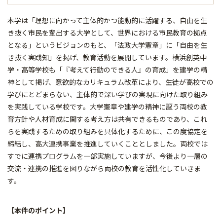
本学は「理想に向かって主体的かつ能動的に活躍する、自由を生
き抜く市民を輩出する大学として、世界における市民教育の拠点
となる」というビジョンのもと、「法政大学憲章」に「自由を生
き抜く実践知」を掲げ、教育活動を展開しています。横浜創英中
学・高等学校も「『考えて行動のできる人』の育成」を建学の精
神として掲げ、意欲的なカリキュラム改革により、生徒が高校での
学びにとどまらない、主体的で深い学びの実現に向けた取り組み
を実践している学校です。大学憲章や建学の精神に謳う両校の教
育方針や人材育成に関する考え方は共有できるものであり、これ
らを実践するための取り組みを具体化するために、この度協定を
締結し、高大連携事業を推進していくこととしました。両校では
すでに連携プログラムを一部実施していますが、今後より一層の
交流・連携の推進を図りながら両校の教育を活性化していきま
す。
【本件のポイント】