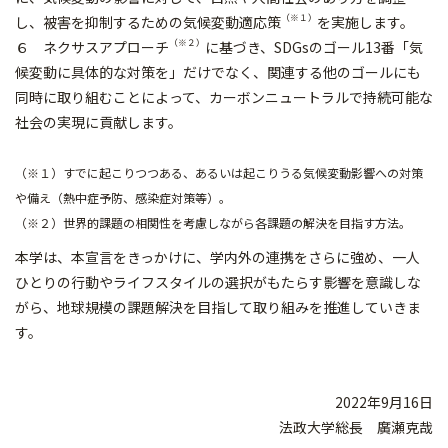
（※１）
し、被害を抑制するための気候変動適応策
を実施します。
（※２）
６ ネクサスアプローチ
に基づき、SDGsのゴール13番「気
候変動に具体的な対策を」だけでなく、関連する他のゴールにも
同時に取り組むことによって、カーボンニュートラルで持続可能な
社会の実現に貢献します。
（※１）すでに起こりつつある、あるいは起こりうる気候変動影響への対策
や備え（熱中症予防、感染症対策等）。
（※２）世界的課題の相関性を考慮しながら各課題の解決を目指す方法。
本学は、本宣言をきっかけに、学内外の連携をさらに強め、一人
ひとりの行動やライフスタイルの選択がもたらす影響を意識しな
がら、地球規模の課題解決を目指して取り組みを推進していきま
す。
2022年9月16日
法政大学総長 廣瀬克哉