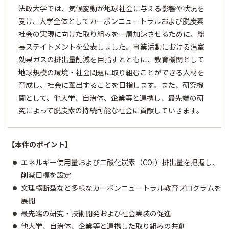
法政大学では、気候変動が地球社会に与える影響や状況を
受け、大学全体としてカーボンニュートラルおよび脱炭素
社会の実現に向けた取り組みを一層加速させるために、総
長ステイトメントを公表しました。事業活動における温室
効果ガスの排出量削減を目指すとともに、教育機関として
地球規模の環境・社会問題に取り組むことができる人材を
育成し、社会に輩出することを目指します。また、研究機
関として、他大学、自治体、企業等と連携し、最先端の研
究によって脱炭素の持続可能な社会に貢献していきます。
【本件のポイント】
エネルギー使用量および二酸化炭素（CO
）排出量を把握し、
2
削減目標を設定
文理横断型など多様なカーボンニュートラル教育プログラムを
展開
最先端の研究・技術開発および社会実装の促進
他大学、自治体、企業等と連携した取り組みの共創