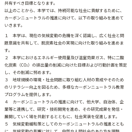
共有すべき目標となります。
以上のことから、本学では、持続可能な社会に貢献するために、
カーボンニュートラルの推進に向けて、以下の取り組みを進めて
いきます。
１ 本学は、現在の気候変動の危機を深く認識し、広く社会と問
題意識を共有して、脱炭素社会の実現に向けた取り組みを進めま
す。
２ 本学におけるエネルギー使用量及び温室効果ガス、特に二酸
化炭素（CO
）の排出量の削減に向けた目標および行動計画を策定
2
し、その削減に努めます。
３ 地球規模の環境・社会問題に取り組む人材の育成やそのため
のリテラシー向上を図るため、多様なカーボンニュートラル教育
プログラムを提供します。
４ カーボンニュートラルの推進に向けて、他大学、自治体、企
業等と連携して、研究・技術開発を進め、その研究成果を発信・
展開していく場を共創するとともに、社会実装を促進します。
５ 気候変動緩和策としてのカーボンニュートラルの推進ととも
に、気候変動の影響に対して、自然や人間社会のあり方を調整