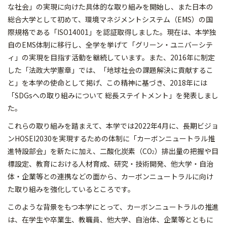
な社会」の実現に向けた具体的な取り組みを開始し、また日本の
総合大学として初めて、環境マネジメントシステム（EMS）の国
際規格である「ISO14001」を認証取得しました。現在は、本学独
自のEMS体制に移行し、全学を挙げて「グリーン・ユニバーシテ
ィ」の実現を目指す活動を継続しています。また、2016年に制定
した「法政大学憲章」では、「地球社会の課題解決に貢献するこ
と」を本学の使命として掲げ、この精神に基づき、2018年には
「SDGsへの取り組みについて 総長ステイトメント」を発表しまし
た。
これらの取り組みを踏まえて、本学では2022年4月に、長期ビジョ
ンHOSEI2030を実現するための体制に「カーボンニュートラル推
進特設部会」を新たに加え、二酸化炭素（CO
）排出量の把握や目
2
標設定、教育における人材育成、研究・技術開発、他大学・自治
体・企業等との連携などの面から、カーボンニュートラルに向け
た取り組みを強化しているところです。
このような背景をもつ本学にとって、カーボンニュートラルの推進
は、在学生や卒業生、教職員、他大学、自治体、企業等とともに