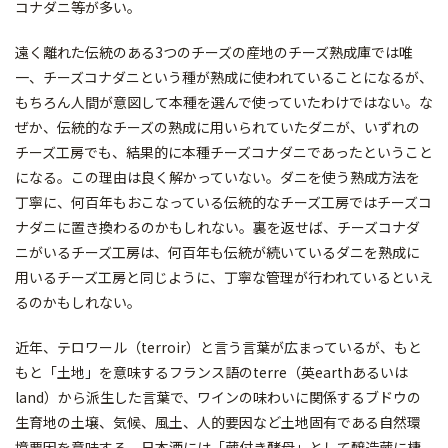
コナダニ等が多い。
遠く離れた伝統のある3つのチーズの産地のチーズ熟成庫では唯
一、チーズコナダニという種が熟成に使われていることになるが、
もちろん人間が意図して本種を選んで使っていたわけではない。な
ぜか、伝統的なチーズの熟成に用いられていたダニが、いずれの
チーズ工房でも、結果的に本種チーズコナダニであったということ
になる。この理由は良く解かっていない。ダニを使う熟成方法を
丁寧に、何百年もおこなっている伝統的なチーズ工房ではチーズコ
ナダニに置き換わるのかもしれない。裏を返せば、チーズコナダ
ニがいるチーズ工房は、何百年も伝統が続いているダニを熟成に
用いるチーズ工房と同じように、丁寧な管理が行われているといえ
るのかもしれない。
近年、テロワール（terroir）と言う言葉が広まっているが、もと
もと「土地」を意味するフランス語のterre（英earthあるいは
land）から派生した言葉で、ワインの味わいに関係するブドウの
生育地の土壌、気候、風土、人的要因など土地固有である自然環
境要因を意味する。日本酒には「蔵付き酵母」として醸造蔵に棲