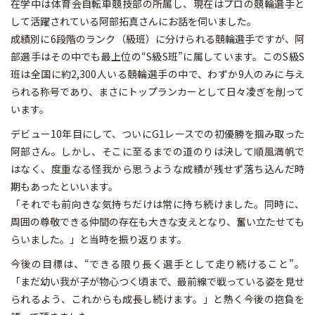
在学中は体育会自転車競技部の所属し、現在はプロの競輪選手と
して活躍されている阿部拓真さんにお話を伺いました。
成績別に6段階のランク（級班）に分けられる競輪選手ですが、阿
部選手はその中でも最上位の“S級S班”に属しています。このS級S
班は全国に約2,300人いる競輪選手の中で、わずか9人のみに与え
られる称号であり、まさにトップランカーとして日々凌ぎを削って
います。
デビュー10年目にして、ついにG1レースでの初優勝を掴み取った
阿部さん。しかし、そこに至るまでの道のりは決して順風満帆で
はなく、度重なる怪我から思うような成績が残せず落ち込んだ時
期もあったといいます。
「それでも前向きな気持ちだけは常に持ち続けました。同時に、
周囲の尊敬できる仲間の存在も大きな支えとなり、奮い立たせても
らいました。」と当時を振り返ります。
今後の目標は、“できる限り長く選手として走り続けること”。
「まだ幼い我が子が物心つく頃まで、最前線で戦っている姿を見せ
られるよう、これからも成長し続けます。」と熱く今後の抱負を