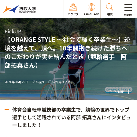
アクセス
LANGUAGE
検索
MENU
PickUP
【ORANGE STYLE ～社会で輝く卒業生～】逆
境を越えて、頂へ。10年間抱き続けた勝ちへ
のこだわりが実を結んだとき（競輪選手 阿
部拓真さん）
2026年06月29日
卒業生
広報誌「法政」
PickUP
体育会自転車競技部の卒業生で、競輪の世界でトップ
選手として活躍されている阿部 拓真さんにインタビュ
ーしました！