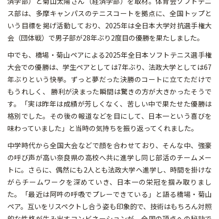
済学部）と菊山太陽さん（経済学部）を取材。体育会ソフトテニ
ス部は、多摩キャンパスのテニスコートを拠点に、全国トップと
いう目標を掲げ活動しており、2025年は全日本大学対抗選手権大
会（団体戦）で男子部が28年ぶり2度目の優勝を果たしました。
中でも、橋場・菊山ペアによる2025年全日本ソフトテニス選手権
大会での優勝は、学生ペアとしては7年ぶり、法政大学としては67
年ぶりという快挙。ずっと夢だった決勝のコートに立てただけで
もうれしく、 勝利が決まった瞬間は驚きの方が大きかったそうで
す。「実は昨年は成績が芳しくなく、苦しい中で果たせた優勝は
格別でした。その後の報道などを目にして、日本一という喜びを
味わっていました」と当時の気持ちを振り返ってくれました。
中学時代から全国大会などで顔を合わせており、そんな中、強豪
の呼び声が高い奈良県の高校へ共に進学し同じ部活のチームメー
トに。さらに、偶然にも2人とも法政大学へ進学し、時間を掛けな
がらチームワークを深めていき、日本一の栄冠を掴み取りまし
た。「最近は阿吽の呼吸でプレーできている」と語る橋場・菊山
ペア。互いをリスペクトし合う姿も印象的で、技術はもちろん対照
的な性格が生み出すコンビネーションが、全国の頂点への秘訣で