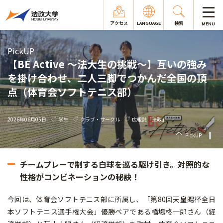
アクセス
LANGUAGE
検索
MENU
PickUP
【BE Active ～法大生の挑戦～】互いの強み
を掛け合わせ、二人三脚でつかんだ全国の頂
点（体育会ソフトテニス部）
2026年06月05日
学生
クラブ・サークル
広報誌「法政」
PickUP
チームプレーで制する白球を巡る駆け引き。対照的な
性格がコンビネーションの秘訣！
今回は、体育会ソフトテニス部に所属し、「第80回天皇賜杯全日
本ソフトテニス選手権大会」優勝ペアである橋場柊一郎さん（経