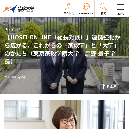
アクセス
LANGUAGE
検索
MENU
PickUP
【HOSEI ONLINE（総長対談）】連携強化か
ら広がる、これからの「家政学」と「大学」
のかたち（東京家政学院大学 鷹野 景子学
長）
2026年05月25日
PickUP