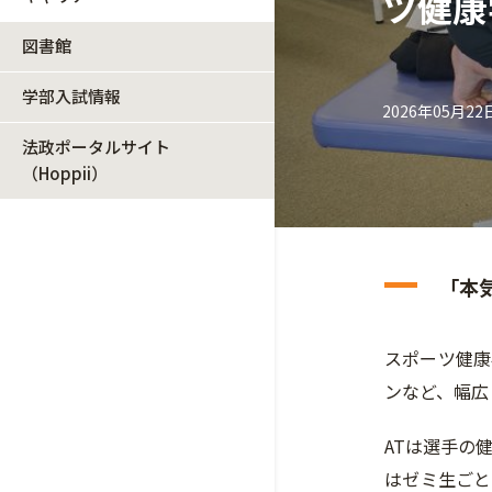
ツ健康
図書館
学部入試情報
2026年05月22
法政ポータルサイト
（Hoppii）
「本
スポーツ健康
ンなど、幅広
ATは選手の
はゼミ生ごと