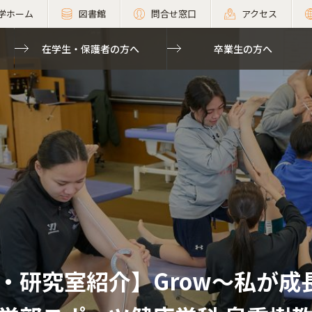
学ホーム
図書館
問合せ窓口
アクセス
在学生・保護者の方へ
卒業生の方へ
・研究室紹介】Grow～私が