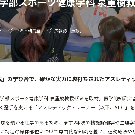
学部スポーツ健康学科 泉重樹
日
ゼミ・研究室
広報誌「法政」
気」の学び舎で、確かな実力に裏打ちされたアスレティ
学部スポーツ健康学科 泉重樹教授ゼミを取材。医学的知識に
く選手を支える「アスレティックトレーナー（以下、AT）」
健康を預かる仕事であるため、まず2年次で機能解剖学や生理
に特定の身体部位について専門的な知識を養い、運動療法や