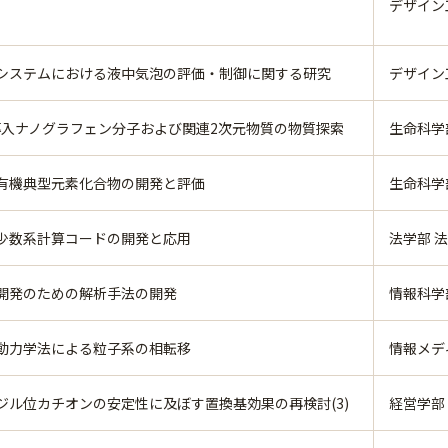
デザイン
システムにおける液中気泡の評価・制御に関する研究
デザイン
導入ナノグラフェン分子および関連2次元物質の物質探索
生命科学
有機典型元素化合物の開発と評価
生命科学
少数系計算コードの開発と応用
法学部 
開発のための解析手法の開発
情報科学
動力学法による粒子系の相転移
情報メデ
ジル位カチオンの安定性に及ぼす置換基効果の再検討(3)
経営学部