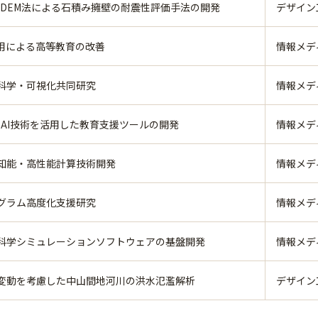
H-DEM法による石積み擁壁の耐震性評価手法の開発
デザイン
活用による高等教育の改善
情報メデ
科学・可視化共同研究
情報メデ
・ AI技術を活用した教育支援ツールの開発
情報メデ
知能・高性能計算技術開発
情報メデ
グラム高度化支援研究
情報メデ
科学シミュレーションソフトウェアの基盤開発
情報メデ
変動を考慮した中山間地河川の洪水氾濫解析
デザイン