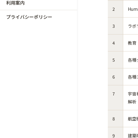
利用案内
2
Hum
プライバシーポリシー
3
ラボ
4
教育
5
各種
6
各種
7
宇宙
解析
8
航空
9
建築