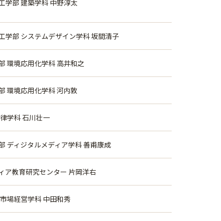
工学部 建築学科 中野淳太
工学部 システムデザイン学科 坂間清子
部 環境応用化学科 高井和之
部 環境応用化学科 河内敦
法律学科 石川壮一
部 ディジタルメディア学科 善甫康成
ィア教育研究センター 片岡洋右
 市場経営学科 中田和秀