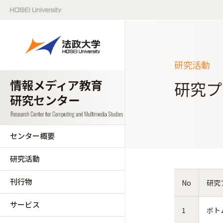
研究活動
研究プ
センター概要
研究活動
刊行物
No
研究
サービス
1
ボト