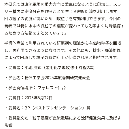
本研
究では直流電場を重力方向と垂直になるように印加し、スラ
リー槽
内に密度分布を作ることで生じる密度対流を利用します。
回収粒子の純度が高いため回収粒子を有効利用できます。今回の
発
表では特に水中の微粒子の濃度が変わっても効率よく沈降濃縮す
る
ための方法論をまとめています。
半導体産業で利用されている研磨剤の廃液から有価物粒子を回収
し
、再利用できるようになります。その他にも、排水・廃液処理
によ
って回収した粒子の有効利用が促進されると期待されます。
・受賞者：小池 風輝（応用化学専攻 修士課程2年）
・学会名：粉体工学会2025年度春期研究発表会
・学会開催場所： フォレスト仙台
・受賞日：2025年5月22日
・受賞名：BP（ベストプレゼンテーション）賞
・受賞論文名：粒子濃度が直流電場による沈降促進効果に及ぼす
影響