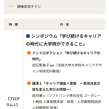
開催告知チラシ
時 間
内 容
■
シンポジウム「学び続けるキャリア
の時代に大学院ができること」
イントロダクション「学び続けるキャリアの
時代」
武石恵美子
（法政大学大学院キャリアデザ
教授
イン学研究科教授）
講演１「キャリア理論×実務 ー意思決定の
質を変えた学びの時間ー
」
岩月優
（ソフトバンク株式会社 コーポレー
氏
【プログ
ト統括 人事総務本部 採用・人材開発統括部
ラム１】
人材開発部 部長）