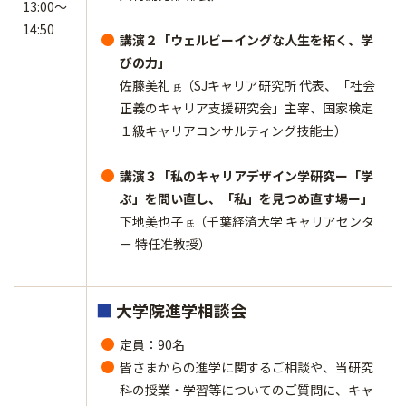
13:00～
14:50
講演２「ウェルビーイングな人生を拓く、学
びの力」
佐藤美礼
（SJキャリア研究所 代表、「社会
氏
正義のキャリア支援研究会」主宰、国家検定
１級キャリアコンサルティング技能士）
講演３「私のキャリアデザイン学研究ー「学
ぶ」を問い直し、「私」を見つめ直す場ー」
下地美也子
（千葉経済大学 キャリアセンタ
氏
ー 特任准教授）
■
大学院進学相談会
定員：90名
皆さまからの進学に関するご相談や、当研究
科の授業・学習等についてのご質問に、キャ