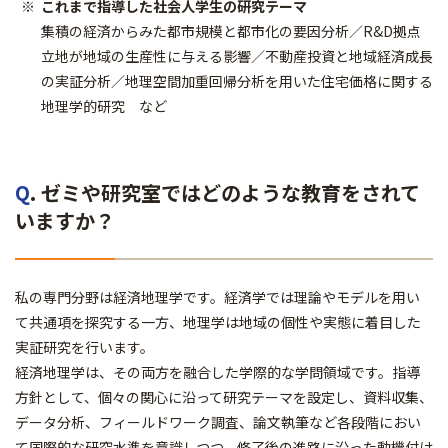
これまで指導した社会人学生の研究テーマ
集積の経済からみた都市規模と都市化の要因分析／R&D拠点
立地が地域の生産性に与える影響／不動産投資と地域経済成長
の実証分析／地理空間加重回帰分析を用いた住宅価格に関する
地理学的研究 など
Q
. ゼミや研究室ではどのような教育をされて
いますか？
私の専門分野は経済地理学です。経済学では理論やモデルを用い
て共通項を探究する一方、地理学は地域の個性や実態に着目した
実証研究を行います。
経済地理学は、その両方を融合した学際的な学問領域です。指導
方針として、個々の関心に沿って研究テーマを設定し、資料収集、
データ分析、フィールドワーク調査、論文執筆など各段階におい
て国際的な研究水準を意識しつつ、修了後の進路に沿った動機付け