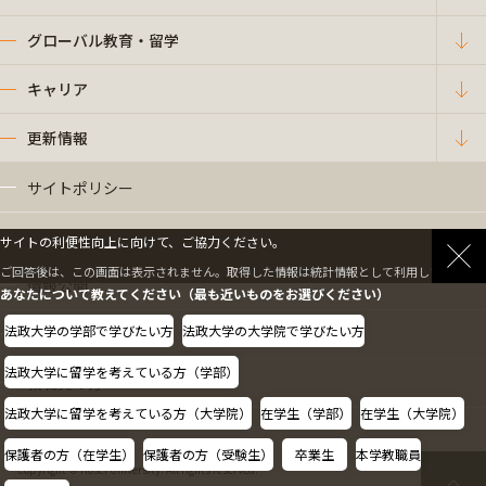
グローバル教育・留学
キャリア
更新情報
サイトポリシー
プライバシーポリシー
サイトの利便性向上に向けて、ご協力ください。
ご回答後は、この画面は表示されません。取得した情報は統計情報として利用します。
情報公開
あなたについて教えてください（最も近いものをお選びください）
法政大学の学部で学びたい方
法政大学の大学院で学びたい方
採用情報
法政大学に留学を考えている方（学部）
教職員の方へ
法政大学に留学を考えている方（大学院）
在学生（学部）
在学生（大学院）
保護者の方（在学生）
保護者の方（受験生）
卒業生
本学教職員
Copyright © Hosei University. All rights reserved.