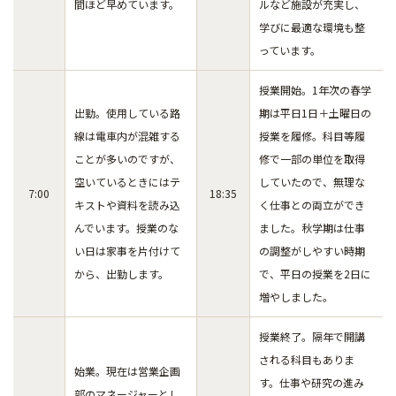
間ほど早めています。
ルなど施設が充実し、
学びに最適な環境も整
っています。
授業開始。1年次の春学
出勤。使用している路
期は平日1日＋土曜日の
線は電車内が混雑する
授業を履修。科目等履
ことが多いのですが、
修で一部の単位を取得
空いているときにはテ
していたので、無理な
7:00
18:35
キストや資料を読み込
く仕事との両立ができ
んでいます。授業のな
ました。秋学期は仕事
い日は家事を片付けて
の調整がしやすい時期
から、出勤します。
で、平日の授業を2日に
増やしました。
授業終了。隔年で開講
される科目もありま
始業。現在は営業企画
す。仕事や研究の進み
部のマネージャーとし