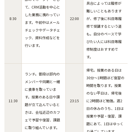
具合によっては履修が
て、CRM活動を中心と
難しいこともあります
した業務に携わってい
8:30
22:00
が、修了後に科目等履
ます。午前中はメール
修で受講するという道
チェックやデータチェ
も。自分のペースで学
ック、資料作成などを
びたい人には科目等履
行います。
修制度はおすすめで
す。
帰宅。授業のある日は
ランチ。普段は部内の
30分～1時間ほど復習の
メンバーや同期と一緒
時間を取ります。授業
に食事を取っていま
のない平日は、帰宅後
す。授業のある日や課
11:30
23:15
に2時間ほど勉強。週2
題が立て込んでいると
日の休みのうち、1日は
きは、会社近辺のカフ
授業や予習・復習、課
ェで予習や復習、課題
題にあて、1日はゆっく
に取り組んでいます。
り過ごしています。