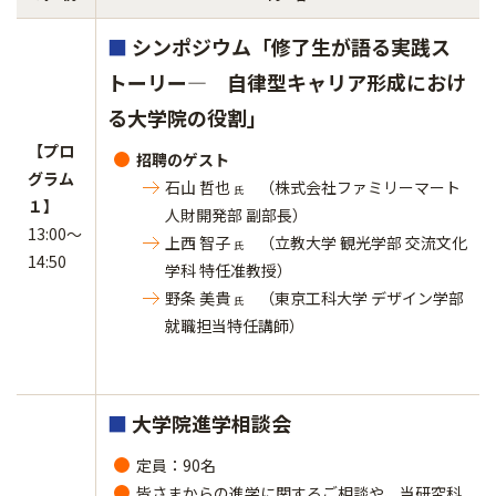
■
シンポジウム「修了生が語る実践ス
トーリー― 自律型キャリア形成におけ
る大学院の役割」
【プロ
招聘のゲスト
グラム
石山 哲也
（株式会社ファミリーマート
氏
１】
人財開発部 副部長）
13:00～
上西 智子
（立教大学 観光学部 交流文化
氏
14:50
学科 特任准教授）
野条 美貴
（東京工科大学 デザイン学部
氏
就職担当特任講師）
■
大学院進学相談会
​​​​​​​定員：90名
皆さまからの進学に関するご相談や、当研究科