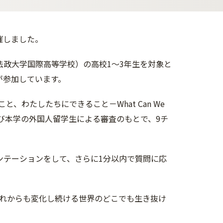
催しました。
法政大学国際高等学校）の高校1～3年生を対象と
が参加しています。
、わたしたちにできること－What Can We
属校教員及び本学の外国人留学生による審査のもとで、9チ
ンテーションをして、さらに1分以内で質問に応
れからも変化し続ける世界のどこでも生き抜け