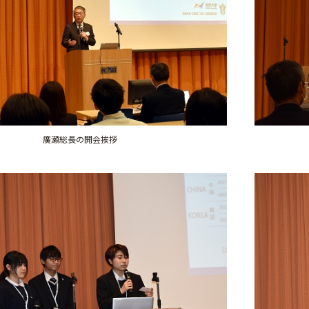
廣瀬総長の開会挨拶