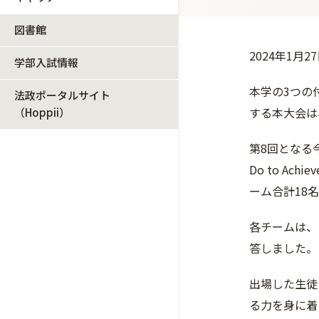
図書館
2024年1
学部入試情報
本学の3つの
法政ポータルサイト
する本大会は
（Hoppii）
第8回となる
Do to A
ーム合計18
各チームは、
答しました。
出場した生徒
る力を身に着