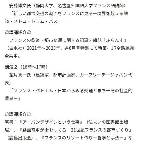
安藤博文氏（静岡大学、名古屋外国語大学フランス語講師）
「新しい都市交通の潮流をフランスに見るー境界を超える鉄
道・メトロ・トラム・バス」
◎講師紹介◎
フランスの鉄道・都市交通に関する記事を雑誌『ふらんす』
（白水社）2021年〜2023年、各6月号特集にて執筆。JR全路線完
全乗車。
講演２
（16時～17時）
望月真一氏（建築家、都市計画家、カーフリーデージャパン代
表）
「フランス・ベトナム・日本からみる交通とまちーその社会的
背景ー」
◎講師紹介◎
著書：『アーバンデザインという仕事』（住まいの図書館出版
局）、『路面電車が街をつくる―21世紀フランスの都市づくり』
（鹿島出版会）、『フランスのリゾート作り―哲学と手法ー』な