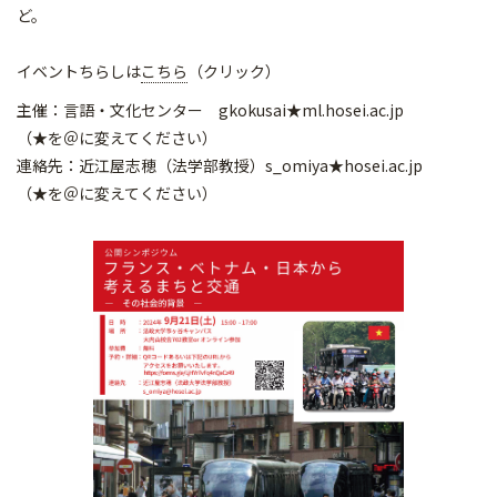
ど。
イベントちらしは
こちら
（クリック）
主催：言語・文化センター gkokusai★ml.hosei.ac.jp
（★を＠に変えてください）
連絡先：近江屋志穂（法学部教授）s_omiya★hosei.ac.jp
（★を＠に変えてください）