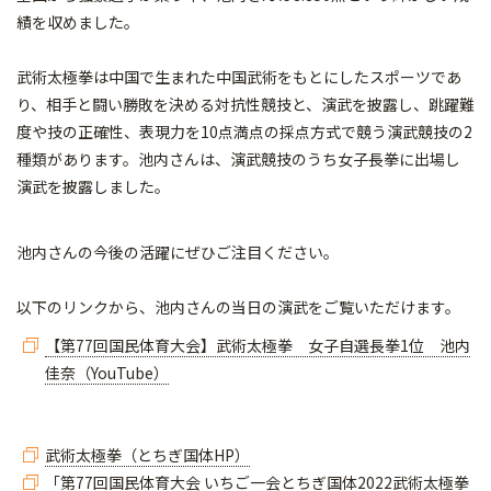
績を収めました。
武術太極拳は中国で生まれた中国武術をもとにしたスポーツであ
り、相手と闘い勝敗を決める対抗性競技と、演武を披露し、跳躍難
度や技の正確性、表現力を10点満点の採点方式で競う演武競技の2
種類があります。池内さんは、演武競技のうち女子長拳に出場し
演武を披露しました。
池内さんの今後の活躍にぜひご注目ください。
以下のリンクから、池内さんの当日の演武をご覧いただけます。
【第77回国民体育大会】武術太極拳 女子自選長拳1位 池内
佳奈（YouTube）
武術太極拳（とちぎ国体HP）
「第77回国民体育大会 いちご一会とちぎ国体2022武術太極拳