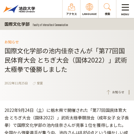
アクセス
LANGUAGE
検索
MENU
国際文化学部
Faculty of Intercultural Communication
お知らせ
国際文化学部の池内佳奈さんが「第77回国
民体育大会 とちぎ大会（国体2022）」武術
太極拳で優勝しました
2022年11月25日
受賞
お知らせ
2022年9月24日（土）に栃木県で開催された「第77回国民体育大
会 とちぎ大会（国体2022）」武術太極拳競技会（成年女子 女子長
拳）で国際文化学部の池内佳奈さんが見事１位を獲得しました。
全国から強豪選手が集う中、池内さんは8.850点という輝かしい成