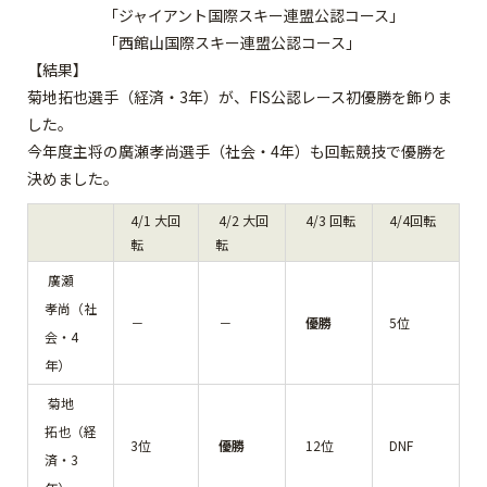
「ジャイアント国際スキー連盟公認コース」
「西館山国際スキー連盟公認コース」
【結果】
菊地拓也選手（経済・3年）が、FIS公認レース初優勝を飾りま
した。
今年度主将の廣瀬孝尚選手（社会・4年）も回転競技で優勝を
決めました。
4/1 大回
4/2 大回
4/3 回転
4/4回転
転
転
廣瀬
孝尚（社
－
－
優勝
5位
会・4
年）
菊地
拓也（経
3位
優勝
12位
DNF
済・3