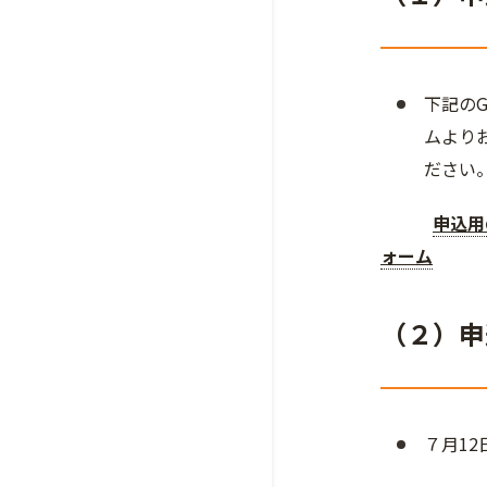
下記のG
ムより
ださい
申込用の
ォーム
（２）申
７月12