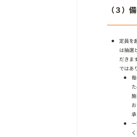
（３）備
定員を
は抽選
だきま
ではあ
毎
た
施
お
承
一
く