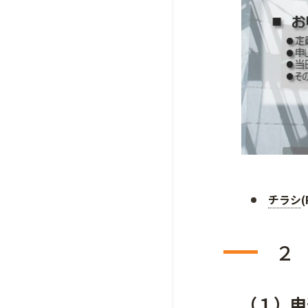
チラシ
２
（１）申