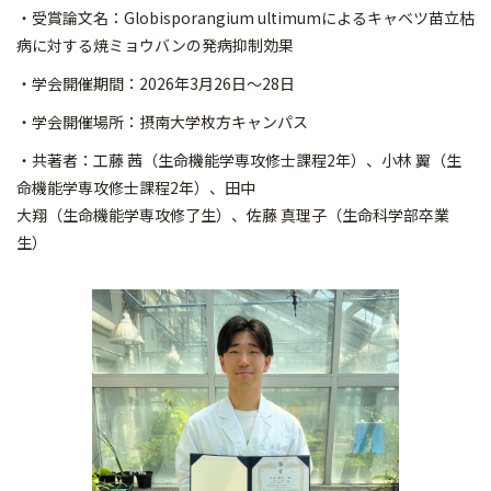
・受賞論文名：Globisporangium ultimumによるキャベツ苗立枯
病に対する焼ミョウバンの発病抑制効果
・学会開催期間：2026年3月26日～28日
・学会開催場所：摂南大学枚方キャンパス
・共著者：工藤 茜（生命機能学専攻修士課程2年）、小林 翼（生
命機能学専攻修士課程2年）、田中
大翔（生命機能学専攻修了生）、佐藤 真理子（生命科学部卒業
生）