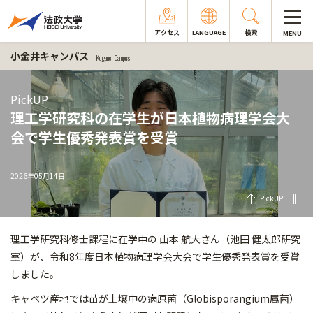
アクセス
LANGUAGE
検索
MENU
小金井キャンパス
Koganei Campus
PickUP
理工学研究科の在学生が日本植物病理学会大
会で学生優秀発表賞を受賞
2026年05月14日
PickUP
理工学研究科修士課程に在学中の 山本 航大さん（池田 健太郎研究
室）が、令和8年度日本植物病理学会大会で学生優秀発表賞を受賞
しました。
キャベツ産地では苗が土壌中の病原菌（Globisporangium属菌）