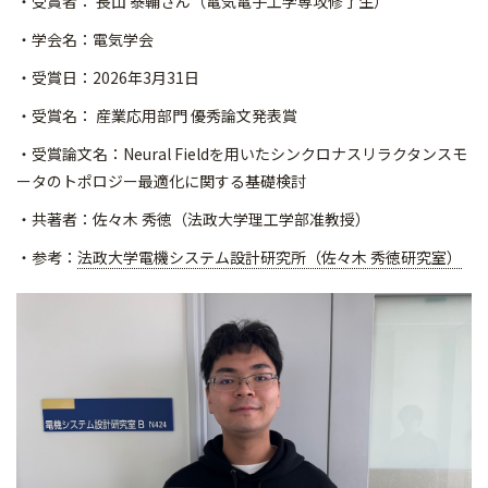
・受賞者： 長山 泰輔さん（電気電子工学専攻修了生）
・学会名：電気学会
・受賞日：2026年3月31日
・受賞名： 産業応用部門 優秀論文発表賞
・受賞論文名：Neural Fieldを用いたシンクロナスリラクタンスモ
ータのトポロジー
最適化に関する基礎検討
・共著者：佐々木 秀徳（法政大学理工学部准教授）
・参考：
法政大学電機システム設計研究所（佐々木 秀徳研究室）