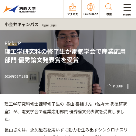
アクセス
LANGUAGE
検索
MENU
小金井キャンパス
Koganei Campus
PickUP
理工学研究科の修了生が電気学会で産業応用
部門 優秀論文発表賞を受賞
2026年05月13日
PickUP
理工学研究科修士課程修了生の 長山 泰輔さん（佐々木 秀徳研究
室）が、電気学会で産業応用部門 優秀論文発表賞を受賞しまし
た。
長山さんは、永久磁石を用いずに動力を生み出すシンクロナスリ