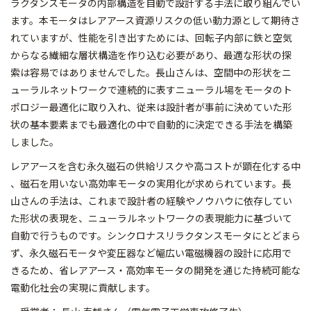
ラ
クタンスモータの内部構造を自動で設計する手法に取り組んでい
ま
す。本モータはレアアース資源リスクの低い動力源として期待さ
れ
ていますが、性能を引き出すためには、回転子内部に鉄と空気
から
なる繊細な層状構造を作り込む必要があり、
最適な形状の探
索は容易ではありませんでした。長山さんは、空間
中の形状をニ
ューラルネットワークで連続的に表すニューラル場を
モータのト
ポロジー最適化に取り入れ、従来は設計者が事前に決め
ていた形
状の基本要素までも最適化の中で自動的に決定できる手法
を構築
しました。
レアアースを含む永久磁石の供給リスクや高コストが顕在化する中
、磁石を用いない高効率モータの実用化が求められています。長
山
さんの手法は、これまで設計者の経験やノウハウに依存してい
た形
状の表現を、ニューラルネットワークの表現能力に基づいて
自動で
行うものです。シンクロナスリラクタンスモータにとどまら
ず、永
久磁石モータや変圧器など幅広い電磁機器の設計に応用で
きるため
、省レアアース・高効率モータの開発を通じた持続可能な
電動化社
会の実現に貢献します。