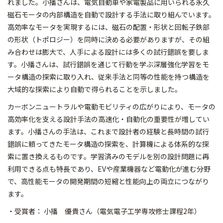
れ
ました。小播さんは、電気自動車や家電製品に用いられる永久
磁石
モータの内部構造を自動で設計する手法に取り組んでいます。
高効
率なモータを実現するには、磁石の配置・形状と回転子鉄部
の形状
（トポロジー）を同時に決める必要がありますが、
その組
み合わせは膨大で、人手による設計には多くの試行錯誤を要
しま
す。小播さんは、試行錯誤を通じて行動を学ぶ深層強化学習を
モ
ータ構造の探索に取り入れ、従来手法と同等の性能を持つ構造を
大域的な探索により自動で得られることを示しました。
カーボンニュートラルや電動モビリティの広がりにより、モータの
高効率化を支える設計手法の高速化・自動化の重要性が増してい
ま
す。小播さんの手法は、これまで設計者の経験と長時間の試行
錯誤
に頼ってきたモータ構造の探索を、
計算機による体系的な探
索に置き換えるものです。学習済みのモデ
ルを別の設計問題に再
利用できる点も特長であり、EVや産業機器
など電動化が進む分野
で、高性能モータの開発期間の短縮と性能向
上の両立につながり
ます。
・受賞者： 小播 優貴さん（電気電子工学専攻修士課程2年）