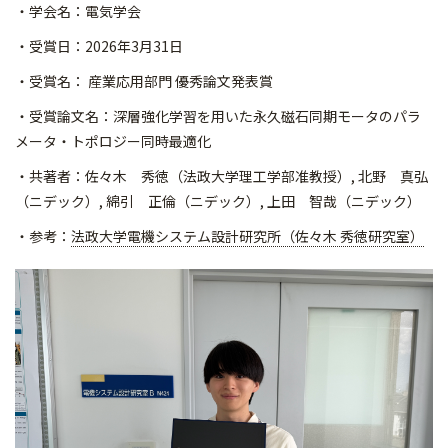
・学会名：電気学会
・受賞日：2026年3月31日
・受賞名： 産業応用部門 優秀論文発表賞
・受賞論文名：深層強化学習を用いた永久磁石同期モータのパラ
メータ・トポロジ
ー同時最適化
・共著者：佐々木 秀徳（法政大学理工学部准教授）, 北野 真弘
（ニデック）, 綿引 正倫（ニデック）, 上田 智哉（ニデック）
・参考：
法政大学電機システム設計研究所（佐々木 秀徳研究室）