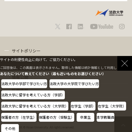
サイトポリシー
サイトの利便性向上に向けて、ご協力ください。
プライバシーポリシー
ご回答後は、この画面は表示されません。取得した情報は統計情報として利用します。
あなたについて教えてください（最も近いものをお選びください）
情報公開
法政大学の学部で学びたい方
法政大学の大学院で学びたい方
採用情報
法政大学に留学を考えている方（学部）
教職員の方へ
法政大学に留学を考えている方（大学院）
在学生（学部）
在学生（大学院）
保護者の方（在学生）
保護者の方（受験生）
卒業生
本学教職員
Copyright © Hosei University. All rights reserved.
その他