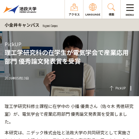
アクセス
LANGUAGE
検索
MENU
小金井キャンパス
Koganei Campus
PickUP
理工学研究科の在学生が電気学会で産業応用
部門 優秀論文発表賞を受賞
2026年05月13日
PickUP
理工学研究科修士課程に在学中の 小播 優貴さん（佐々木 秀徳研究
室）が、電気学会で産業応用部門 優秀論文発表賞を受賞しまし
た。
本研究は、ニデック株式会社と法政大学の共同研究として実施さ