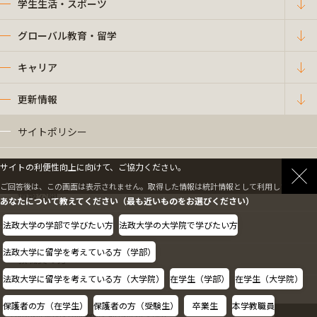
学生生活・スポーツ
グローバル教育・留学
キャリア
更新情報
サイトポリシー
プライバシーポリシー
サイトの利便性向上に向けて、ご協力ください。
ご回答後は、この画面は表示されません。取得した情報は統計情報として利用します。
情報公開
あなたについて教えてください（最も近いものをお選びください）
法政大学の学部で学びたい方
法政大学の大学院で学びたい方
採用情報
法政大学に留学を考えている方（学部）
教職員の方へ
法政大学に留学を考えている方（大学院）
在学生（学部）
在学生（大学院）
保護者の方（在学生）
保護者の方（受験生）
卒業生
本学教職員
Copyright © Hosei University. All rights reserved.