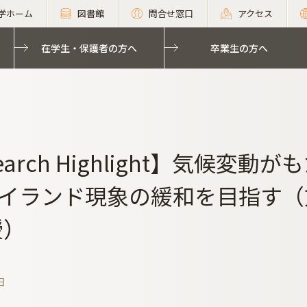
学ホーム
図書館
問合せ窓口
アクセス
在学生・保護者の方へ
卒業生の方へ
earch Highlight】気候
イランド現象の緩和を目指す（文
授）
日