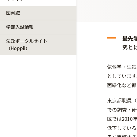
図書館
学部入試情報
最先
法政ポータルサイト
究と
（Hoppii）
気候学・生気
としています
面緑化など都
東京都職員（
での調査・研
区では201
低下している