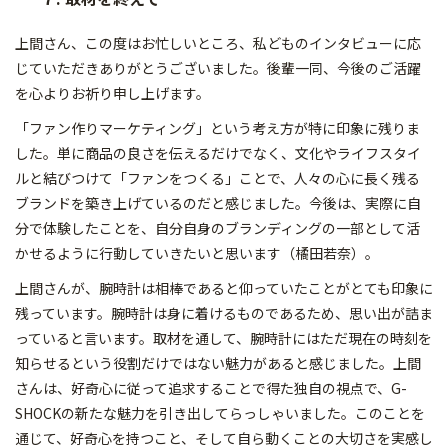
上間さん、この度はお忙しいところ、私どものインタビューに応
じていただきありがとうございました。後輩一同、今後のご活躍
を心よりお祈り申し上げます。
「ファン作りマーケティング」という考え方が特に印象に残りま
した。単に商品の良さを伝えるだけでなく、文化やライフスタイ
ルと結びつけて「ファンをつくる」ことで、人々の心に長く残る
ブランドを築き上げているのだと感じました。今後は、実際に自
分で体験したことを、自分自身のブランディングの一部として活
かせるように行動していきたいと思います（橘田若奈）。
上間さんが、腕時計は相棒であると仰っていたことがとても印象に
残っています。腕時計は身に着けるものであるため、思い出が詰ま
っていると言います。取材を通して、腕時計にはただ現在の時刻を
知らせるという役割だけではない魅力があると感じました。上間
さんは、好奇心に従って追求することで得た独自の視点で、G-
SHOCKの新たな魅力を引き出してらっしゃいました。このことを
通じて、好奇心を持つこと、そして自ら動くことの大切さを実感し