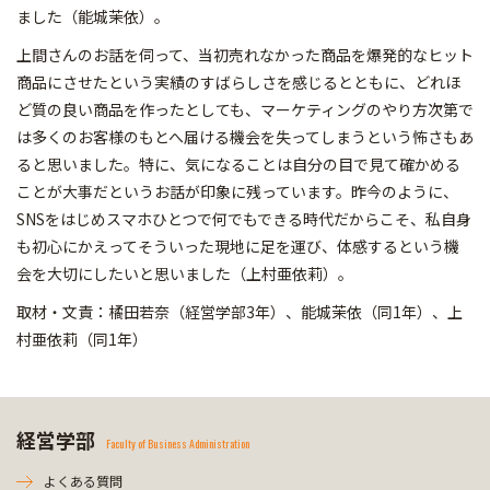
ました（能城茉依）。
上間さんのお話を伺って、当初売れなかった商品を爆発的なヒット
商品にさせたという実績のすばらしさを感じるとともに、どれほ
ど質の良い商品を作ったとしても、マーケティングのやり方次第で
は多くのお客様のもとへ届ける機会を失ってしまうという怖さもあ
ると思いました。特に、気になることは自分の目で見て確かめる
ことが大事だというお話が印象に残っています。昨今のように、
SNSをはじめスマホひとつで何でもできる時代だからこそ、私自身
も初心にかえってそういった現地に足を運び、体感するという機
会を大切にしたいと思いました（上村亜依莉）。
取材・文責：橘田若奈（経営学部3年）、能城茉依（同1年）、上
村亜依莉（同1年）
経営学部
Faculty of Business Administration
よくある質問