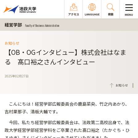
アクセス
LANGUAGE
検索
MENU
経営学部
Faculty of Business Administration
お知らせ
【OB・OGインタビュー】株式会社はなま
る 髙口裕之さんインタビュー
2025年02月27日
お知らせ
こんにちは！経営学部広報委員会の鹿島菜央、竹之内あかり、
吉村果那子、清板大輔です。
今回、私たち経営学部広報委員会は、法政第二高校出身で、法
政大学経営学部経営学科をご卒業された髙口裕之（たかぐち・ひ
ろゆき）さんにインタビューをさせていただきました。