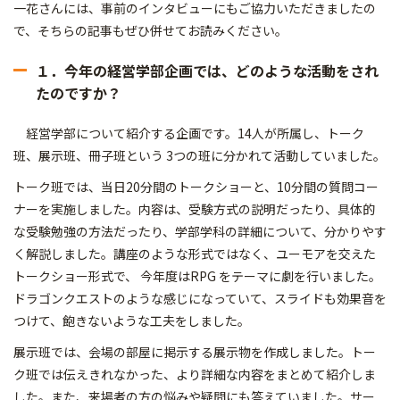
一花さんには、事前のインタビューにもご協力いただきましたの
で、そちらの記事もぜひ併せてお読みください。
１．今年の経営学部企画では、どのような活動をされ
たのですか？
経営学部について紹介する企画です。14人が所属し、トーク
班、展示班、冊子班という 3つの班に分かれて活動していました。
トーク班では、当日20分間のトークショーと、10分間の質問コー
ナーを実施しました。内容は、受験方式の説明だったり、具体的
な受験勉強の方法だったり、学部学科の詳細について、分かりやす
く解説しました。講座のような形式ではなく、ユーモアを交えた
トークショー形式で、 今年度はRPG をテーマに劇を行いました。
ドラゴンクエストのような感じになっていて、スライドも効果音を
つけて、飽きないような工夫をしました。
展示班では、会場の部屋に掲示する展示物を作成しました。トー
ク班では伝えきれなかった、より詳細な内容をまとめて紹介しま
した。また、来場者の方の悩みや疑問にも答えていました。サー