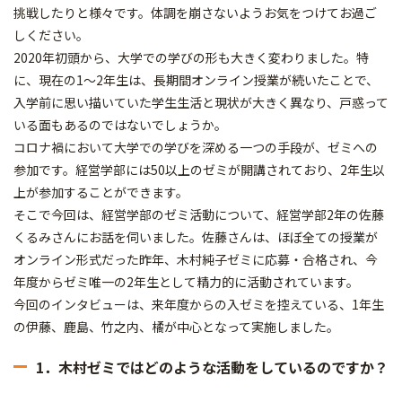
挑戦したりと様々です。体調を崩さないようお気をつけてお過ご
しください。
2020年初頭から、大学での学びの形も大きく変わりました。特
に、現在の1～2年生は、長期間オンライン授業が続いたことで、
入学前に思い描いていた学生生活と現状が大きく異なり、戸惑って
いる面もあるのではないでしょうか。
コロナ禍において大学での学びを深める一つの手段が、ゼミへの
参加です。経営学部には50以上のゼミが開講されており、2年生以
上が参加することができます。
そこで今回は、経営学部のゼミ活動について、経営学部2年の佐藤
くるみさんにお話を伺いました。佐藤さんは、ほぼ全ての授業が
オンライン形式だった昨年、木村純子ゼミに応募・合格され、今
年度からゼミ唯一の2年生として精力的に活動されています。
今回のインタビューは、来年度からの入ゼミを控えている、1年生
の伊藤、鹿島、竹之内、橘が中心となって実施しました。
1．木村ゼミではどのような活動をしているのですか？