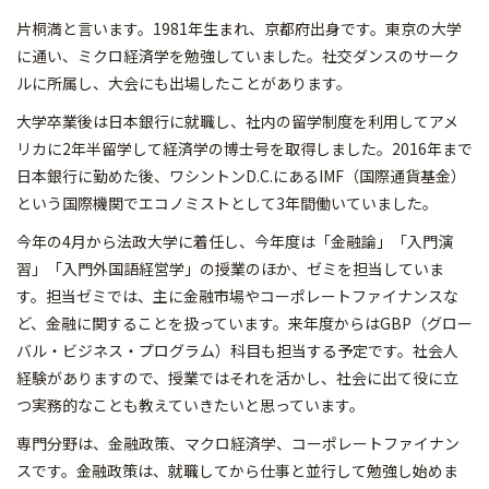
片桐満と言います。1981年生まれ、京都府出身です。東京の大学
に通い、ミクロ経済学を勉強していました。社交ダンスのサーク
ルに所属し、大会にも出場したことがあります。
大学卒業後は日本銀行に就職し、社内の留学制度を利用してアメ
リカに2年半留学して経済学の博士号を取得しました。2016年まで
日本銀行に勤めた後、ワシントンD.C.にあるIMF（国際通貨基金）
という国際機関でエコノミストとして3年間働いていました。
今年の4月から法政大学に着任し、今年度は「金融論」「入門演
習」「入門外国語経営学」の授業のほか、ゼミを担当していま
す。担当ゼミでは、主に金融市場やコーポレートファイナンスな
ど、金融に関することを扱っています。来年度からはGBP（グロー
バル・ビジネス・プログラム）科目も担当する予定です。社会人
経験がありますので、授業ではそれを活かし、社会に出て役に立
つ実務的なことも教えていきたいと思っています。
専門分野は、金融政策、マクロ経済学、コーポレートファイナン
スです。金融政策は、就職してから仕事と並行して勉強し始めま