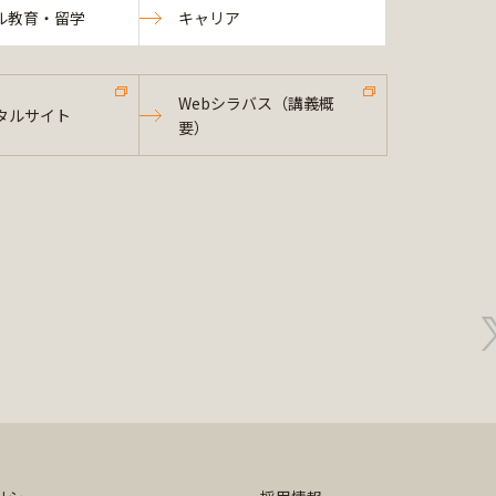
ル教育・留学
キャリア
Webシラバス（講義概
タルサイト
要）