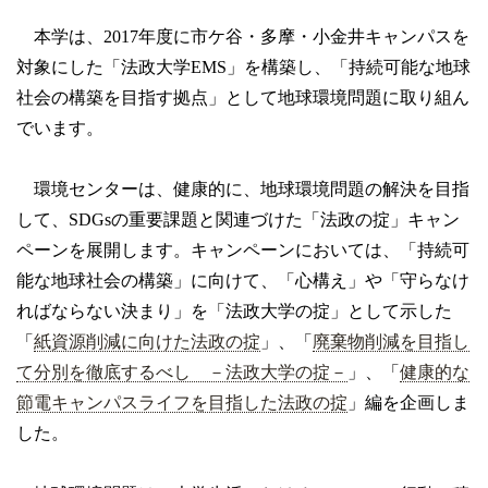
本学は、
2017
年度に市ケ谷・多摩・小金井キャンパスを
対象にした「法政大学
EMS
」を構築し、「持続可能な地球
社会の構築を目指す拠点」として地球環境問題に取り組ん
でいます。
環境センターは、健康的に、地球環境問題の解決を目指
して、
SDGs
の重要課題と関連づけた「法政の掟」キャン
ペーンを展開します。キャンペーンにおいては、「持続可
能な地球社会の構築」に向けて、「心構え」や「守らなけ
ればならない決まり」を「法政大学の掟」として示した
「
紙資源削減に向けた法政の掟
」、「
廃棄物削減を目指し
て分別を徹底するべし －法政大学の掟－
」、「
健康的な
節電キャンパスライフを目指した法政の掟
」編を企画しま
した。