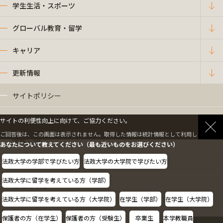
学生生活・スポーツ
グローバル教育・留学
キャリア
更新情報
サイトポリシー
プライバシーポリシー
サイトの利便性向上に向けて、ご協力ください。
ご回答後は、この画面は表示されません。取得した情報は統計情報として利用します。
情報公開
あなたについて教えてください（最も近いものをお選びください）
法政大学の学部で学びたい方
法政大学の大学院で学びたい方
採用情報
法政大学に留学を考えている方（学部）
教職員の方へ
法政大学に留学を考えている方（大学院）
在学生（学部）
在学生（大学院）
保護者の方（在学生）
保護者の方（受験生）
卒業生
本学教職員